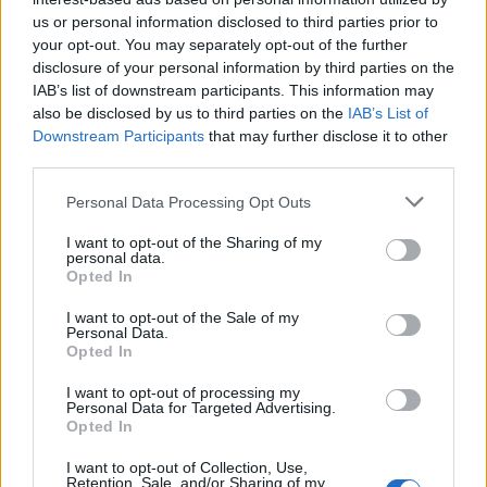
us or personal information disclosed to third parties prior to
your opt-out. You may separately opt-out of the further
Seguici su Google Discover
disclosure of your personal information by third parties on the
IAB’s list of downstream participants. This information may
Segui Libero Quotidiano su Google Discover
also be disclosed by us to third parties on the
IAB’s List of
Scegli Libero Quotidiano come fonte preferita
Downstream Participants
that may further disclose it to other
third parties.
SEZIONI
Personal Data Processing Opt Outs
I want to opt-out of the Sharing of my
SPETTACOLI
personal data.
Opted In
SCIENZA E TECH
I want to opt-out of the Sale of my
Personal Data.
Opted In
ALTRO
I want to opt-out of processing my
Personal Data for Targeted Advertising.
Opted In
I want to opt-out of Collection, Use,
Retention, Sale, and/or Sharing of my