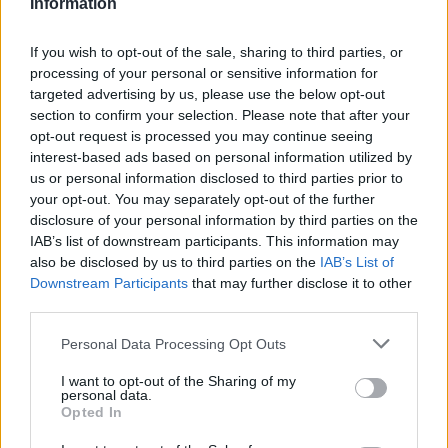
Information
If you wish to opt-out of the sale, sharing to third parties, or
processing of your personal or sensitive information for
targeted advertising by us, please use the below opt-out
section to confirm your selection. Please note that after your
opt-out request is processed you may continue seeing
interest-based ads based on personal information utilized by
us or personal information disclosed to third parties prior to
your opt-out. You may separately opt-out of the further
Seguici su Google Discover
disclosure of your personal information by third parties on the
IAB’s list of downstream participants. This information may
Segui Libero Quotidiano su Google Discover
also be disclosed by us to third parties on the
IAB’s List of
Scegli Libero Quotidiano come fonte preferita
Downstream Participants
that may further disclose it to other
third parties.
SEZIONI
Personal Data Processing Opt Outs
I want to opt-out of the Sharing of my
SPETTACOLI
personal data.
Opted In
SCIENZA E TECH