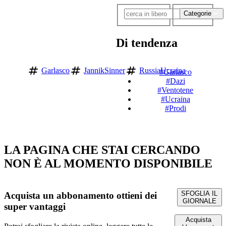
Categorie
Di tendenza
Garlasco
JannikSinner
RussiaUcraina
#Garlasco
#Dazi
#Ventotene
#Ucraina
#Prodi
LA PAGINA CHE STAI CERCANDO
NON È AL MOMENTO DISPONIBILE
SFOGLIA IL
Acquista un abbonamento
ottieni dei
GIORNALE
super vantaggi
Acquista