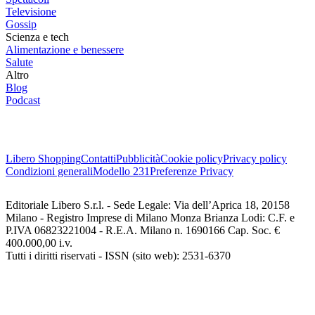
Televisione
Gossip
Scienza e tech
Alimentazione e benessere
Salute
Altro
Blog
Podcast
Libero Shopping
Contatti
Pubblicità
Cookie policy
Privacy policy
Condizioni generali
Modello 231
Preferenze Privacy
Editoriale Libero S.r.l. - Sede Legale: Via dell’Aprica 18, 20158
Milano - Registro Imprese di Milano Monza Brianza Lodi: C.F. e
P.IVA 06823221004 - R.E.A. Milano n. 1690166 Cap. Soc. €
400.000,00 i.v.
Tutti i diritti riservati - ISSN (sito web): 2531-6370