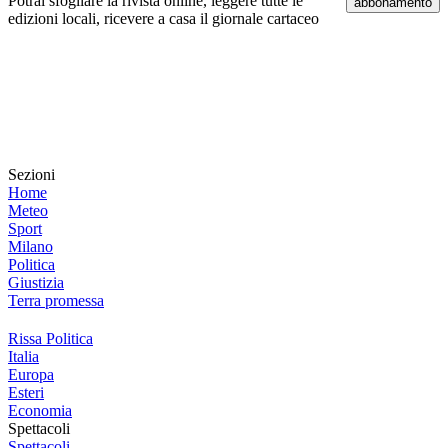
Potrai sfogliare la rivista online, leggere tutte le
abbonamento
edizioni locali, ricevere a casa il giornale cartaceo
Sezioni
Home
Meteo
Sport
Milano
Politica
Giustizia
Terra promessa
Rissa Politica
Italia
Europa
Esteri
Economia
Spettacoli
Spettacoli