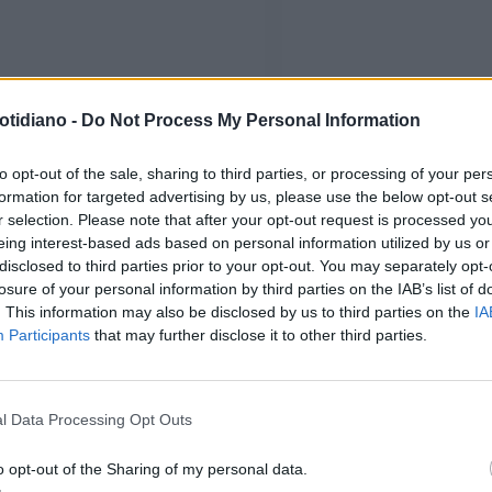
otidiano -
Do Not Process My Personal Information
to opt-out of the sale, sharing to third parties, or processing of your per
formation for targeted advertising by us, please use the below opt-out s
r selection. Please note that after your opt-out request is processed y
eing interest-based ads based on personal information utilized by us or
disclosed to third parties prior to your opt-out. You may separately opt-
losure of your personal information by third parties on the IAB’s list of
. This information may also be disclosed by us to third parties on the
IA
Participants
that may further disclose it to other third parties.
l Data Processing Opt Outs
o opt-out of the Sharing of my personal data.