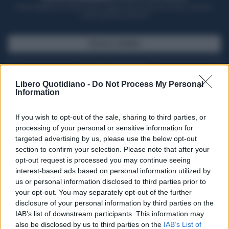
Potrai sfogliare la rivista online, leggere tutte le edizioni locali, ricevere a
casa il giornale cartaceo
SFOGLIA IL GIORNALE
ACQUISTA ABBONAMENTO
Libero Quotidiano -
Do Not Process My Personal
Information
If you wish to opt-out of the sale, sharing to third parties, or
processing of your personal or sensitive information for
targeted advertising by us, please use the below opt-out
section to confirm your selection. Please note that after your
opt-out request is processed you may continue seeing
interest-based ads based on personal information utilized by
us or personal information disclosed to third parties prior to
your opt-out. You may separately opt-out of the further
Seguici su Google Discover
disclosure of your personal information by third parties on the
IAB’s list of downstream participants. This information may
Segui Libero Quotidiano su Google Discover
also be disclosed by us to third parties on the
IAB’s List of