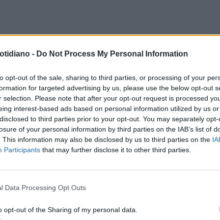
otidiano -
Do Not Process My Personal Information
to opt-out of the sale, sharing to third parties, or processing of your per
formation for targeted advertising by us, please use the below opt-out s
r selection. Please note that after your opt-out request is processed y
eing interest-based ads based on personal information utilized by us or
disclosed to third parties prior to your opt-out. You may separately opt-
losure of your personal information by third parties on the IAB’s list of
. This information may also be disclosed by us to third parties on the
IA
Participants
that may further disclose it to other third parties.
l Data Processing Opt Outs
o opt-out of the Sharing of my personal data.