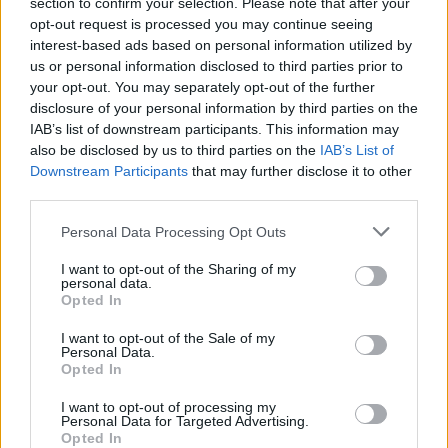
section to confirm your selection. Please note that after your
opt-out request is processed you may continue seeing
interest-based ads based on personal information utilized by
us or personal information disclosed to third parties prior to
your opt-out. You may separately opt-out of the further
Seguici su Google Discover
disclosure of your personal information by third parties on the
IAB’s list of downstream participants. This information may
Segui Libero Quotidiano su Google Discover
also be disclosed by us to third parties on the
IAB’s List of
Scegli Libero Quotidiano come fonte preferita
Downstream Participants
that may further disclose it to other
third parties.
SEZIONI
Personal Data Processing Opt Outs
I want to opt-out of the Sharing of my
SPETTACOLI
personal data.
Opted In
SCIENZA E TECH
I want to opt-out of the Sale of my
Personal Data.
Opted In
ALTRO
I want to opt-out of processing my
Personal Data for Targeted Advertising.
Opted In