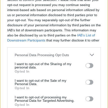
opt-out request is processed you may continue seeing
interest-based ads based on personal information utilized by
us or personal information disclosed to third parties prior to
your opt-out. You may separately opt-out of the further
Seguici su Google Discover
disclosure of your personal information by third parties on the
IAB’s list of downstream participants. This information may
Segui Libero Quotidiano su Google Discover
also be disclosed by us to third parties on the
IAB’s List of
Scegli Libero Quotidiano come fonte preferita
Downstream Participants
that may further disclose it to other
third parties.
SEZIONI
Personal Data Processing Opt Outs
I want to opt-out of the Sharing of my
SPETTACOLI
personal data.
Opted In
SCIENZA E TECH
I want to opt-out of the Sale of my
Personal Data.
Opted In
ALTRO
I want to opt-out of processing my
Personal Data for Targeted Advertising.
Opted In