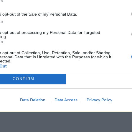
In
o opt-out of the Sale of my Personal Data.
In
to opt-out of processing my Personal Data for Targeted
ing.
In
o opt-out of Collection, Use, Retention, Sale, and/or Sharing
ersonal Data that Is Unrelated with the Purposes for which it
lected.
Out
CONFIRM
Data Deletion
Data Access
Privacy Policy