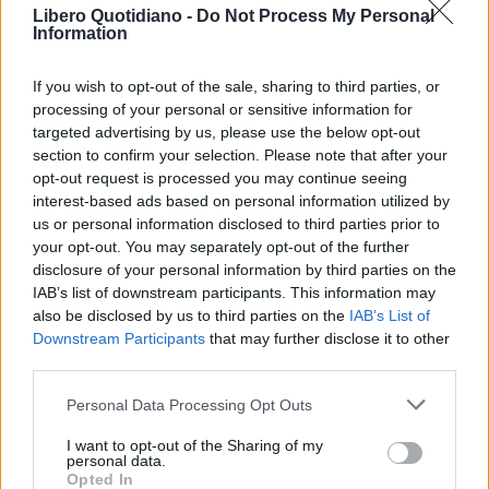
Libero Quotidiano -
Do Not Process My Personal
Information
If you wish to opt-out of the sale, sharing to third parties, or
processing of your personal or sensitive information for
targeted advertising by us, please use the below opt-out
section to confirm your selection. Please note that after your
opt-out request is processed you may continue seeing
interest-based ads based on personal information utilized by
us or personal information disclosed to third parties prior to
your opt-out. You may separately opt-out of the further
Seguici su Google Discover
disclosure of your personal information by third parties on the
IAB’s list of downstream participants. This information may
Segui Libero Quotidiano su Google Discover
also be disclosed by us to third parties on the
IAB’s List of
Scegli Libero Quotidiano come fonte preferita
Downstream Participants
that may further disclose it to other
third parties.
SEZIONI
Personal Data Processing Opt Outs
I want to opt-out of the Sharing of my
SPETTACOLI
personal data.
Opted In