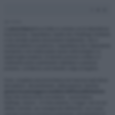
2' di lettura
La
pizza bianca
ha un tratto in comune con le dipendenze:
la proiezione, l’aspettativa. Quella che il fedifrago (riluttante
e non seriale) ripone nel prossimo tradimento, che si
rivelerà patetico e posticcio. L’aspettativa che il dipendente
(renitente e non totalizzante) ripone nella bottiglia o in
qualsivoglia sostanza: le barriere possono crollare e il
cedimento porta a pentimento istantaneo e paranoie
postume. La bilancia costi-benefici volge al negativo.
Ovvio, scegliere una pizza bianca non trascina negli abissi
del patetico, del pentimento, della paranoia. Semmai
genera la passeggera medietà dell’insoddisfazione
.
Quel che unisce le tre circostanze - pizza bianca,
fedifrago, tossico - è il meccanismo, il
trigger
: non ne sei
affatto convinto, sei consapevole dell’errore, ma ci puoi
cascare (come si scriveva in premessa, una questione di