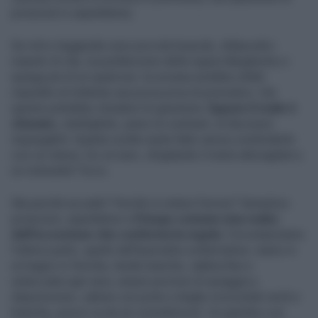
proiezioni e aspettative).
Se miti e leggende sono piccole bussole, didascalici
maestri di vita, la predilezione della regina Margherita ci
spiega più di un qualcosa: la sovrana avrebbe infatti
rispedito al mittente una pizza priva di pomodoro. Già
questo potrebbe chiudere la questione.
Eppure il reale è
sfumato
, intelligibile, pieno di contrasti, di decisioni
inspiegabili. Quante scelte avete fatto senza condividerle
con voi stessi, hic et nunc, sfogliando il menù attovagliati a
un ristorante? Ecco.
Ma perché accade? Perché si reitera l’errore? Semplice:
proiezioni, aspettative e
il luogo comune (ma reale)
dell’eccezione che conferma la regola
. Circostanziamo
l’ultimo punto, quello dell’anomalia confermativa: siamo in
un bagno in Versilia, tende bianche, sabbia fine e
setacciata ogni sera, ampie porzioni di spiaggia a
disposizione, cabine con porte a doghe orizzontali verdi e
bianche, prezzi va da sé considerevoli. Un giardino con