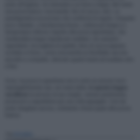
prato all’inglese. Un ristorante e un forno a legna. Nel menù
una pizza bianca: mozzarella, fiori di zucca, alici. La
paradigmatica eccezione che conferma la regola. L’impasto
poco idratato, a lievitazione breve, cottura più lunga e a
temperature inferiori rispetto alla pizza napoletana, che
risulterebbe troppo liquida per esaltare i tre semplici
ingredienti. Acciughina di qualità, fiore di zucca appena
scottato in forno, come mozzarella un fiordilatte vaccino
asciutto e compatto, delicato quanto basta ad esaltare alici
e fiori.
Ovvio, la pizza in questione non è certo un unicum ma è
inspiegabilmente rara, nei menù latita.
In questo bagno
versiliese
la servono al suo meglio: nessun pentimento,
proiezioni e aspettative per una volta appagate. Così da
poter sbagliare ancora, ordinando chissà quale altra pizza
bianca.
Tag
PIZZA BIANCA