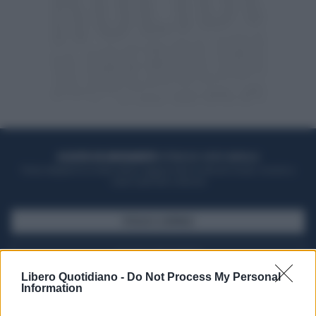
ACQUISTA UN ABBONAMENTO
OTTIENI DEI SUPER VANTAGGI
Potrai sfogliare la rivista online, leggere tutte le edizioni locali, ricevere a
casa il giornale cartaceo
SFOGLIA IL GIORNALE
ACQUISTA ABBONAMENTO
Libero Quotidiano -
Do Not Process My Personal
Information