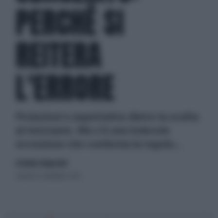
PERCHÉ SI
REITERA
L'ERRORE
Proiezioni e aspettative dietro la scelta
al ristorante. Ma c'è una lodevole
eccezione che conferma la regola...
di Andrea Tempestini
venerdì 12 settembre 2025