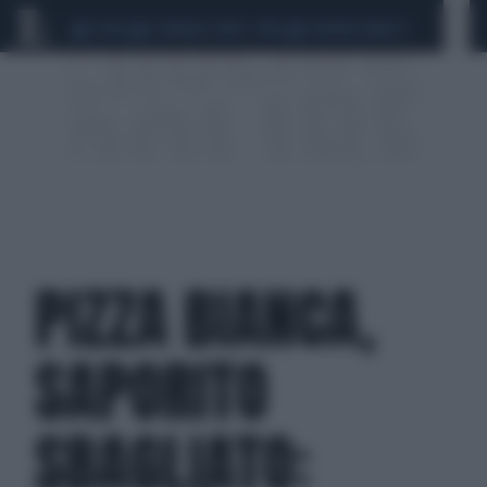
CEUTA
SCANDALO CONTE-COVID
SIGFRIDO RANUCCI
PIZZA BIANCA,
SAPORITO
SBAGLIATO: