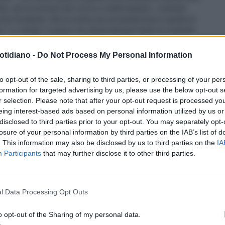
utta, ad eccezione del cocco e della banana, i sorbetti
 extra fondente. Ma la nostra raccomandazione è quella di
a.” Lo studio ‘Lioness–An observational study to evaluate
n patient with lactose intolerance, tutt’ora in corso e
spedale policlinico universitario San Martino di Genova e
otidiano -
Do Not Process My Personal Information
con il laboratorio di medicina molecolare, Allergy
strato una riduzione dei sintomi dell’intolleranza al
to opt-out of the sale, sharing to third parties, or processing of your per
azienti con il Breath test positivo, rispetto alle
formation for targeted advertising by us, please use the below opt-out s
llo studio mostrano come dopo un trattamento con quattro
r selection. Please note that after your opt-out request is processed y
51, Lactobacillus Acidophilus W22, Lactobacillus
eing interest-based ads based on personal information utilized by us or
rebiotico (inulina) protratto per sei mesi, ben l’81 per
disclosed to third parties prior to your opt-out. You may separately opt-
leranti al lattosio, risultasse negativo al Breath test.
losure of your personal information by third parties on the IAB’s list of
. This information may also be disclosed by us to third parties on the
IA
Participants
that may further disclose it to other third parties.
l Data Processing Opt Outs
o opt-out of the Sharing of my personal data.