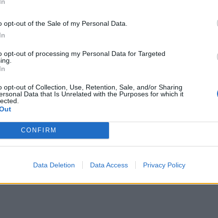
In
o opt-out of the Sale of my Personal Data.
In
to opt-out of processing my Personal Data for Targeted
ing.
In
o opt-out of Collection, Use, Retention, Sale, and/or Sharing
ersonal Data that Is Unrelated with the Purposes for which it
lected.
Out
CONFIRM
Data Deletion
Data Access
Privacy Policy