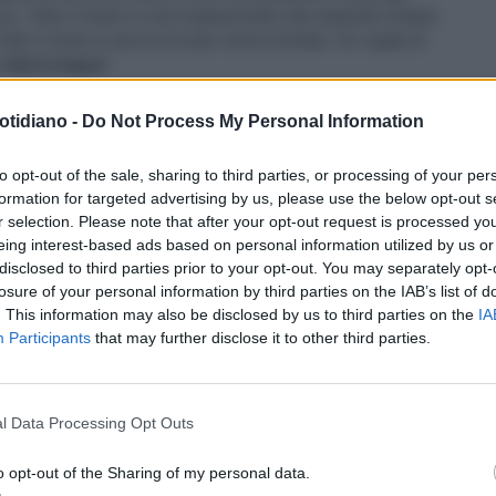
ccia. Tutto il resto è così evanescente che neanche rimane
tto il resto si secca al sole come la frutta. Ho voglia di
a
dura troppo
".
otidiano -
Do Not Process My Personal Information
to opt-out of the sale, sharing to third parties, or processing of your per
formation for targeted advertising by us, please use the below opt-out s
r selection. Please note that after your opt-out request is processed y
eing interest-based ads based on personal information utilized by us or
disclosed to third parties prior to your opt-out. You may separately opt-
losure of your personal information by third parties on the IAB’s list of
. This information may also be disclosed by us to third parties on the
IA
Participants
that may further disclose it to other third parties.
l Data Processing Opt Outs
o opt-out of the Sharing of my personal data.