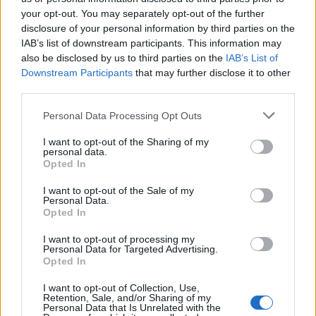
your opt-out. You may separately opt-out of the further
Seguici su Google Discover
disclosure of your personal information by third parties on the
IAB’s list of downstream participants. This information may
Segui Libero Quotidiano su Google Discover
also be disclosed by us to third parties on the
IAB’s List of
Scegli Libero Quotidiano come fonte preferita
Downstream Participants
that may further disclose it to other
third parties.
SEZIONI
Personal Data Processing Opt Outs
I want to opt-out of the Sharing of my
SPETTACOLI
personal data.
Opted In
SCIENZA E TECH
I want to opt-out of the Sale of my
Personal Data.
Opted In
ALTRO
I want to opt-out of processing my
Personal Data for Targeted Advertising.
Opted In
I want to opt-out of Collection, Use,
Retention, Sale, and/or Sharing of my
Personal Data that Is Unrelated with the