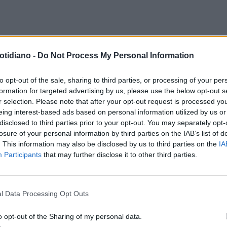
otidiano -
Do Not Process My Personal Information
to opt-out of the sale, sharing to third parties, or processing of your per
formation for targeted advertising by us, please use the below opt-out s
r selection. Please note that after your opt-out request is processed y
eing interest-based ads based on personal information utilized by us or
disclosed to third parties prior to your opt-out. You may separately opt-
losure of your personal information by third parties on the IAB’s list of
. This information may also be disclosed by us to third parties on the
IA
Participants
that may further disclose it to other third parties.
l Data Processing Opt Outs
o opt-out of the Sharing of my personal data.