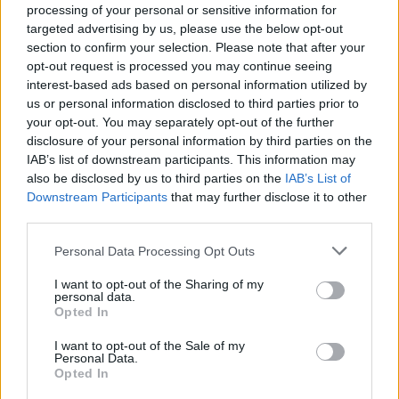
processing of your personal or sensitive information for
targeted advertising by us, please use the below opt-out
section to confirm your selection. Please note that after your
opt-out request is processed you may continue seeing
interest-based ads based on personal information utilized by
us or personal information disclosed to third parties prior to
your opt-out. You may separately opt-out of the further
Seguici su Google Discover
disclosure of your personal information by third parties on the
IAB’s list of downstream participants. This information may
Segui Libero Quotidiano su Google Discover
also be disclosed by us to third parties on the
IAB’s List of
Scegli Libero Quotidiano come fonte preferita
Downstream Participants
that may further disclose it to other
third parties.
SEZIONI
Personal Data Processing Opt Outs
I want to opt-out of the Sharing of my
SPETTACOLI
personal data.
Opted In
SCIENZA E TECH
I want to opt-out of the Sale of my
Personal Data.
Opted In
ALTRO