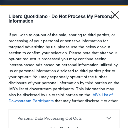
ACQUISTA ABBONAMENTO
Libero Quotidiano -
Do Not Process My Personal
Information
If you wish to opt-out of the sale, sharing to third parties, or
processing of your personal or sensitive information for
targeted advertising by us, please use the below opt-out
section to confirm your selection. Please note that after your
opt-out request is processed you may continue seeing
interest-based ads based on personal information utilized by
us or personal information disclosed to third parties prior to
your opt-out. You may separately opt-out of the further
Seguici su Google Discover
disclosure of your personal information by third parties on the
IAB’s list of downstream participants. This information may
Segui Libero Quotidiano su Google Discover
also be disclosed by us to third parties on the
IAB’s List of
Scegli Libero Quotidiano come fonte preferita
Downstream Participants
that may further disclose it to other
third parties.
SEZIONI
Personal Data Processing Opt Outs