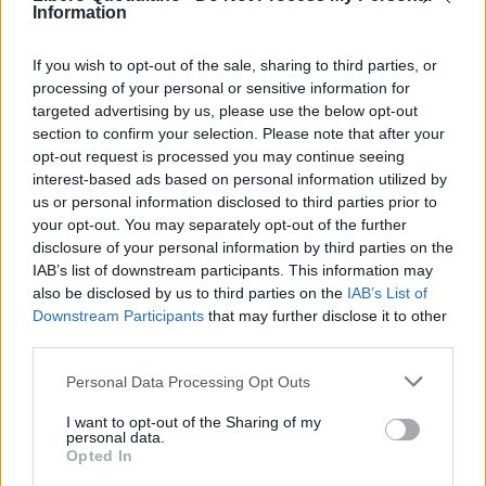
Information
If you wish to opt-out of the sale, sharing to third parties, or
processing of your personal or sensitive information for
targeted advertising by us, please use the below opt-out
section to confirm your selection. Please note that after your
opt-out request is processed you may continue seeing
interest-based ads based on personal information utilized by
us or personal information disclosed to third parties prior to
your opt-out. You may separately opt-out of the further
Seguici su Google Discover
disclosure of your personal information by third parties on the
IAB’s list of downstream participants. This information may
Segui Libero Quotidiano su Google Discover
also be disclosed by us to third parties on the
IAB’s List of
Scegli Libero Quotidiano come fonte preferita
Downstream Participants
that may further disclose it to other
third parties.
SEZIONI
Personal Data Processing Opt Outs
I want to opt-out of the Sharing of my
SPETTACOLI
personal data.
Opted In