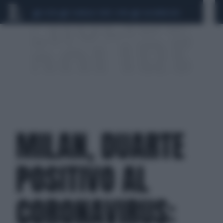
CEUTA
SCANDALO CONTE-COVID
CALCIOMERCATO
MILAN, DUARTE
POSITIVO AL
CORONAVIRUS: