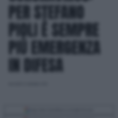
PER STEFANO
PIOLI È SEMPRE
PIÙ EMERGENZA
IN DIFESA
mercoledì 23 settembre 2020
Segui Libero Quotidiano su Google Discover