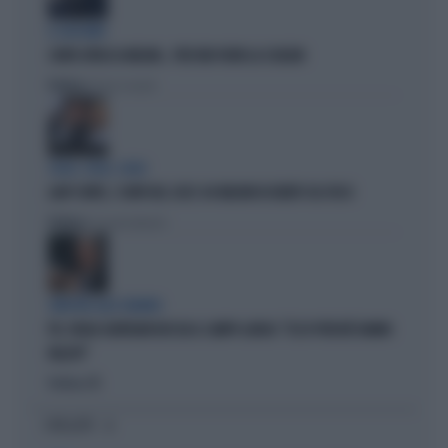
IL GIOCHINO
CONTE ATTACCA MELONI... PER FAR FUORI LA SCHLEIN
Politica
di Pietro Senaldi
SOLDI, SOLDI, SOLDI
LADY CONTE, I CONTI DEL 2025: 60 MILIONI DI DEBITI COL FISCO
Politica
di Giacomo Amadori
SINISTRA ALLO SBANDO
PD, PAOLO GENTILONI BOCCIA IL CAMPO LARGO: "ECCO PERCHÉ HANNO
FALLITO"
Politica
di
I PIÙ LETTI