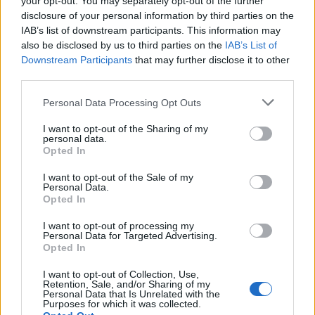
your opt-out. You may separately opt-out of the further
Seguici su Google Discover
disclosure of your personal information by third parties on the
IAB’s list of downstream participants. This information may
Segui Libero Quotidiano su Google Discover
also be disclosed by us to third parties on the
IAB’s List of
Scegli Libero Quotidiano come fonte preferita
Downstream Participants
that may further disclose it to other
third parties.
SEZIONI
Personal Data Processing Opt Outs
I want to opt-out of the Sharing of my
SPETTACOLI
personal data.
Opted In
SCIENZA E TECH
I want to opt-out of the Sale of my
Personal Data.
Opted In
ALTRO
I want to opt-out of processing my
Personal Data for Targeted Advertising.
Opted In
I want to opt-out of Collection, Use,
Retention, Sale, and/or Sharing of my
Personal Data that Is Unrelated with the
Purposes for which it was collected.
Libero Shopping
Contatti
Pubblicità
Cookie policy
Privacy policy