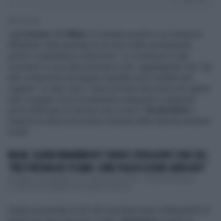
1' di lettura
Leo Duarte
del
Milan
"è risultato positivo a un tampone
effettuato nella giornata di ieri ed è stato prontamente
posto in quarantena a domicilio". Lo comunica il club
rossonero in una nota sul proprio sito, aggiungendo che "gli
altri componenti del gruppo squadra sono risultati tutti
negativi". In ogni caso "come previsto dai protocolli vigenti
tutto il gruppo verrà nuovamente sottoposto a tampone
prima della gara di domani sera contro il
Bodø/Glimt
e
seguirà le misure preventive indicate dalle autorità sanitarie
locali".
MILAN, ZLATAN IBRAHIMOVIC? SHOW E SFIDA DOPO I DUE GOL:
"PER FORTUNA HO 39 ANNI. COME VOGLIO ESSERE GIUDICATO"
Che Milan. Ma soprattutto che Zlatan Ibrahimovic: due gol al Bologna,
un'altra rete mangiata e una partita sontuosa....
Duarte era entrato al 26' del secondo tempo della partita di