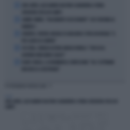
1
JUVE-INTER, ALESSANDRO BASTONI SCARAVENTA A TERRA
ZHEGROVA: RISSA IN CAMPO
2
JANNIK SINNER, "DOLCEMENTE OSSESSIONATO": CHI SI INCHINA AL
NUMERO 1
3
JUVENTUS, PAPERE-MICHELE DI GREGORIO E TIFOSI IN RIVOLTA: "IL
PIÙ SCARSO DI SEMPRE"
4
4 DI SERA, SENALDI AZZERA ANGELO BONELLI: "CON LUI AL
GOVERNO FARÀ MENO CALDO?"
5
FLAVIO COBOLLI, LA DRAMMATICA CONFESSIONE: "DA 3 SETTIMANE
NON RIESCO A RESPIRARE"
TI POTREBBERO INTERESSARE
SPORT
JUVE-INTER, ALESSANDRO BASTONI SCARAVENTA A TERRA ZHEGROVA: RISSA IN
CAMPO