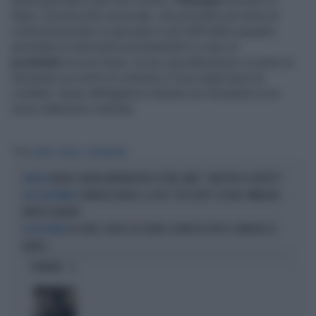
lunedì giocata a San Siro contro il
Bologna
al posto di
Kjaer. Il protocollo nazionale, che prevede una serie di
controlli periodici ai giocatori e gli staff delle squadre,
permette di intervenire prontamente in caso di
positività
ma non frena, scrive
SportMediaset
, la serie di
domande sui rischi di contrarre il virus negli sport di
contatto. Quasi obbligatorio diventa ora l'acquisto di un
nuovo difensore centrale.
Tag
DUARTE
MILAN
CORONAVIRUS
MILAN, RUBEN AMORIM NON SI PONE LIMITI: "OBIETTIVO SCUDETTO"
DIAVOLO
FUNERALI BARESI, IL DITO "SPEZZATO" DI DIDA: IMMAGINI
DITO DEFORMATO
IMPRESSIONANTI
IGLI TARE, FURTO SUL TRENO E ARRESTO DOPO I FUNERALI DI
DS DEL MILAN
BARESI
OPINIONI