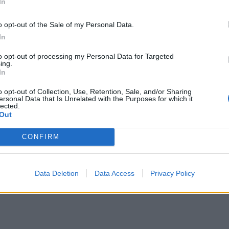
In
o opt-out of the Sale of my Personal Data.
In
to opt-out of processing my Personal Data for Targeted
ing.
In
o opt-out of Collection, Use, Retention, Sale, and/or Sharing
ersonal Data that Is Unrelated with the Purposes for which it
lected.
Out
CONFIRM
Data Deletion
Data Access
Privacy Policy