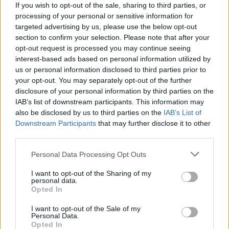
If you wish to opt-out of the sale, sharing to third parties, or
processing of your personal or sensitive information for
targeted advertising by us, please use the below opt-out
section to confirm your selection. Please note that after your
opt-out request is processed you may continue seeing
interest-based ads based on personal information utilized by
us or personal information disclosed to third parties prior to
your opt-out. You may separately opt-out of the further
Seguici su Google Discover
disclosure of your personal information by third parties on the
IAB’s list of downstream participants. This information may
Segui Libero Quotidiano su Google Discover
also be disclosed by us to third parties on the
IAB’s List of
Scegli Libero Quotidiano come fonte preferita
Downstream Participants
that may further disclose it to other
third parties.
SEZIONI
Personal Data Processing Opt Outs
I want to opt-out of the Sharing of my
SPETTACOLI
personal data.
Opted In
SCIENZA E TECH
I want to opt-out of the Sale of my
Personal Data.
Opted In