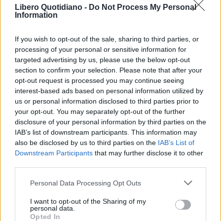
Libero Quotidiano -
Do Not Process My Personal
Information
If you wish to opt-out of the sale, sharing to third parties, or
processing of your personal or sensitive information for
targeted advertising by us, please use the below opt-out
section to confirm your selection. Please note that after your
opt-out request is processed you may continue seeing
interest-based ads based on personal information utilized by
us or personal information disclosed to third parties prior to
your opt-out. You may separately opt-out of the further
Seguici su Google Discover
disclosure of your personal information by third parties on the
IAB’s list of downstream participants. This information may
Segui Libero Quotidiano su Google Discover
also be disclosed by us to third parties on the
IAB’s List of
Scegli Libero Quotidiano come fonte preferita
Downstream Participants
that may further disclose it to other
third parties.
SEZIONI
Personal Data Processing Opt Outs
I want to opt-out of the Sharing of my
SPETTACOLI
personal data.
Opted In