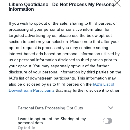
Libero Quotidiano -
Do Not Process My Personal
Information
If you wish to opt-out of the sale, sharing to third parties, or
processing of your personal or sensitive information for
targeted advertising by us, please use the below opt-out
section to confirm your selection. Please note that after your
opt-out request is processed you may continue seeing
interest-based ads based on personal information utilized by
us or personal information disclosed to third parties prior to
your opt-out. You may separately opt-out of the further
Seguici su Google Discover
disclosure of your personal information by third parties on the
IAB’s list of downstream participants. This information may
Segui Libero Quotidiano su Google Discover
also be disclosed by us to third parties on the
IAB’s List of
Scegli Libero Quotidiano come fonte preferita
Downstream Participants
that may further disclose it to other
third parties.
SEZIONI
Personal Data Processing Opt Outs
I want to opt-out of the Sharing of my
SPETTACOLI
personal data.
Opted In