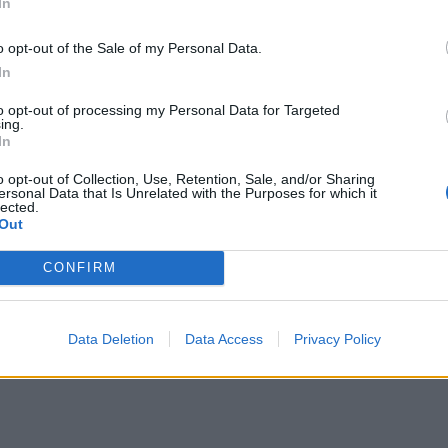
In
o opt-out of the Sale of my Personal Data.
In
to opt-out of processing my Personal Data for Targeted
ing.
In
o opt-out of Collection, Use, Retention, Sale, and/or Sharing
ersonal Data that Is Unrelated with the Purposes for which it
lected.
Out
CONFIRM
Data Deletion
Data Access
Privacy Policy