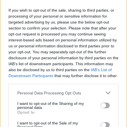
If you wish to opt-out of the sale, sharing to third parties, or
processing of your personal or sensitive information for
targeted advertising by us, please use the below opt-out
section to confirm your selection. Please note that after your
opt-out request is processed you may continue seeing
interest-based ads based on personal information utilized by
us or personal information disclosed to third parties prior to
your opt-out. You may separately opt-out of the further
Seguici su Google Discover
disclosure of your personal information by third parties on the
IAB’s list of downstream participants. This information may
Segui Libero Quotidiano su Google Discover
also be disclosed by us to third parties on the
IAB’s List of
Scegli Libero Quotidiano come fonte preferita
Downstream Participants
that may further disclose it to other
third parties.
SEZIONI
Personal Data Processing Opt Outs
I want to opt-out of the Sharing of my
SPETTACOLI
personal data.
Opted In
SCIENZA E TECH
I want to opt-out of the Sale of my