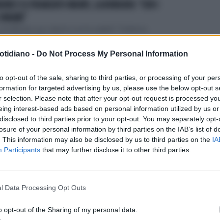
ONE E IL FIDANZATO MDAYE, LA BORDATA: "CON I
 UNGHIE"
mi difendo con i denti e con le unghie". Federica
 così, lapidaria, al...
otidiano -
Do Not Process My Personal Information
to opt-out of the sale, sharing to third parties, or processing of your per
formation for targeted advertising by us, please use the below opt-out s
r selection. Please note that after your opt-out request is processed y
eing interest-based ads based on personal information utilized by us or
disclosed to third parties prior to your opt-out. You may separately opt-
losure of your personal information by third parties on the IAB’s list of
. This information may also be disclosed by us to third parties on the
IA
Participants
that may further disclose it to other third parties.
l Data Processing Opt Outs
o opt-out of the Sharing of my personal data.