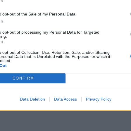
In
o opt-out of the Sale of my Personal Data.
In
to opt-out of processing my Personal Data for Targeted
ing.
In
o opt-out of Collection, Use, Retention, Sale, and/or Sharing
ersonal Data that Is Unrelated with the Purposes for which it
lected.
Out
CONFIRM
Data Deletion
Data Access
Privacy Policy