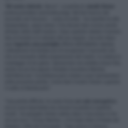
“
Mi sento debole
, fiacco”. La partita di
Jannik Sinner
poteva prendere una brutta piega. Nel bel mezzo del
secondo set l'azzurro - come al solito - ha risentito le alte
temperature, quasi estive. E ha dovuto fare ricorso anche
all'aiuto dello staff medico. Dopo qualche istante il numero
due al mondo si è rialzato dal suo angolo, ma solo dopo
aver
ingerito una pastiglia
offerta dall'addetto stampa.
L'altoatesino ha tentato poi di recuperare il secondo set,
che al momento della sospensione del match, lo vedeva in
svantaggio di tre game. Operazione non andata a buon fine,
anche se poi ha saputo chiudere la pratica Machac
nell'ultima set. Il problema però rimane e può ripresentarsi
nelle prossime partite. Come farà il nostro Sinner a gestire
il caldo di Montecarlo?
"Una partita difficile, ho avuto forse
un calo energetico
ma la cosa importante era vincere la partita in qualche
modo", ha spiegato Sinner subito dopo il successo in tre
set sul ceco Tomas Machac, n.53 negli ottavi di finale del
Masters 1000 del Principato. "Ogni giorno è diverso,