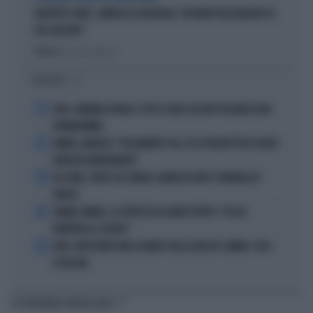
GIUSEPPE CONTE, ZAMPOLLI LO INCHIODA: "MI PARLÒ DELL'ALBERGO DI
SUO SUOCERO"
Politica
di Giacomo Amadori
I PIÙ LETTI
1
JUVE, RAVANELLI RIVELA: COSÌ SI SONO LASCIATI SFUGGIRE GIGIO
DONNARUMMA
2
SINNER, NARGISO: "FISICAMENTE? NO, ECCO PERCHÉ PUÒ ESSERSI
STANCATO MENTALMENTE"
3
IGLI TARE, FURTO SUL TRENO E ARRESTO DOPO I FUNERALI DI
BARESI
4
JANNIK SINNER, LA CERTEZZA DI DARIO PUPPO: "CHI GLI
ROMPERÀ LE SCATOLE"
5
AUTO, NON TENETE MAI LA MANO SULLA LEVA DEL CAMBIO: COSA
SI RISCHIA
TI POTREBBERO INTERESSARE