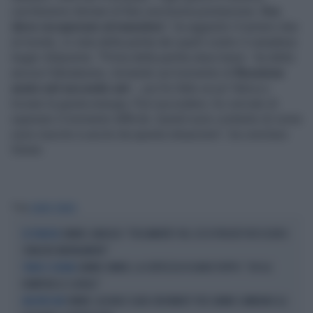
cercheremo domani di fare una buona prestazione.
Ora
devo recuperare al massimo
", ha aggiunto il numero due
al mondo, in vista della partita dei quarti contro il canadese
Auger-Aliassime. "Prima della partita stavo bene - ha detto
ancora l'altoatesino, tornando sul momento di
flessione
avuto nel secondo set
-, poi ho fatto un po' fatica a
trovare la giusta energia. Può succedere, ho cercato di
superare il momento difficile. Quindi sono contento di come
sono riuscito a uscire da questa situazione", ha concluso
Sinner.
Tag
JANNIK SINNER
SINNER, NARGISO: "FISICAMENTE? NO, ECCO PERCHÉ PUÒ ESSERSI
EX TENNISTA
STANCATO MENTALMENTE"
JANNIK SINNER, LA CERTEZZA DI DARIO PUPPO: "CHI GLI
TENNIS E SCENARI
ROMPERÀ LE SCATOLE"
SINNER, ALCARAZ SALTA CINCINNATI? PER JANNIK CAMBIANO GLI
MASTERS 1000