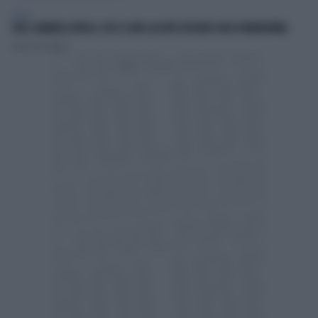
SPORT
JUVE, RAVANELLI RIVELA: COSÌ SI SONO LASCIATI SFUGGIRE GIGIO DONNARUMMA
Lorenzo Pastuglia