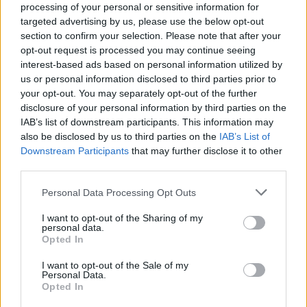
processing of your personal or sensitive information for
targeted advertising by us, please use the below opt-out
section to confirm your selection. Please note that after your
opt-out request is processed you may continue seeing
interest-based ads based on personal information utilized by
us or personal information disclosed to third parties prior to
your opt-out. You may separately opt-out of the further
Seguici su Google Discover
disclosure of your personal information by third parties on the
IAB’s list of downstream participants. This information may
Segui Libero Quotidiano su Google Discover
also be disclosed by us to third parties on the
IAB’s List of
Scegli Libero Quotidiano come fonte preferita
Downstream Participants
that may further disclose it to other
third parties.
SEZIONI
Personal Data Processing Opt Outs
I want to opt-out of the Sharing of my
SPETTACOLI
personal data.
Opted In
SCIENZA E TECH
I want to opt-out of the Sale of my
Personal Data.
Opted In
ALTRO