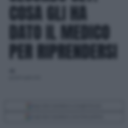
COSA GLI HA
DATO IL MEDICO
PER RIPRENDERSI
di
giovedì 9 aprile 2026
Segui Libero Quotidiano su Google Discover
Scegli Libero Quotidiano come fonte preferita