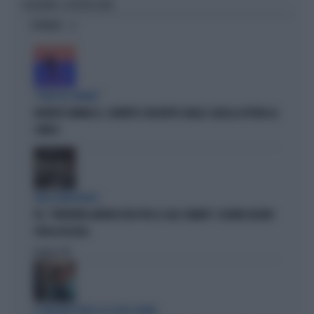
EQUILIBRI: IL RETROSCENA
OPINIONI
"PUNTI IN COMUNE"
ROBERTO VANNACCI, CONTATTO CON BEPPE GRILLO: QUELLA LETTERA AL
COMICO
TARLI DEMOCRATICI
PD, "PATENTINO ANTIFASCISTA PER LE SALE STAMPA": L'ULTIMO DELIRIO
CROLLA IN AULA
Politica
di
IL GRILLINO PENSA AI (SUOI) AFFARI