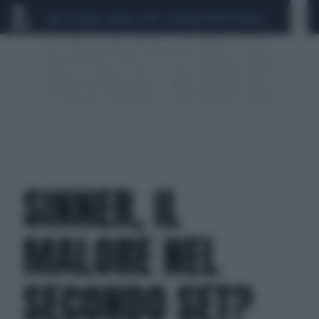
CEUTA
SCANDALO CONTE-COVID
SIGFRIDO RANUCCI
SINNER, IL
MALORE NEL
SECONDO SET?