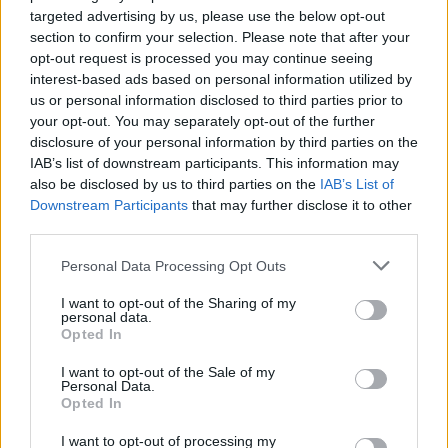
targeted advertising by us, please use the below opt-out
section to confirm your selection. Please note that after your
opt-out request is processed you may continue seeing
interest-based ads based on personal information utilized by
us or personal information disclosed to third parties prior to
your opt-out. You may separately opt-out of the further
Seguici su Google Discover
disclosure of your personal information by third parties on the
IAB’s list of downstream participants. This information may
Segui Libero Quotidiano su Google Discover
also be disclosed by us to third parties on the
IAB’s List of
Scegli Libero Quotidiano come fonte preferita
Downstream Participants
that may further disclose it to other
third parties.
SEZIONI
Personal Data Processing Opt Outs
I want to opt-out of the Sharing of my
SPETTACOLI
personal data.
Opted In
SCIENZA E TECH
I want to opt-out of the Sale of my
Personal Data.
Opted In
ALTRO
I want to opt-out of processing my