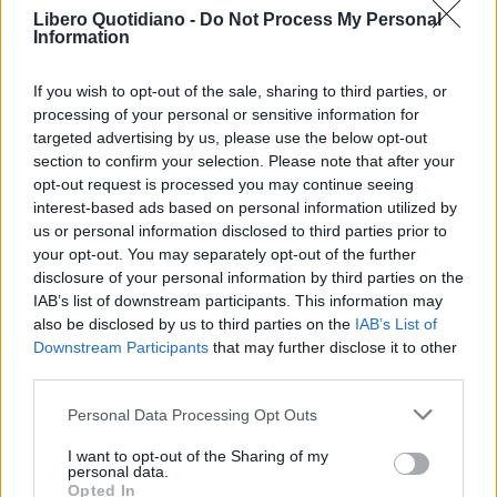
Libero Quotidiano -
Do Not Process My Personal
Information
If you wish to opt-out of the sale, sharing to third parties, or
processing of your personal or sensitive information for
targeted advertising by us, please use the below opt-out
section to confirm your selection. Please note that after your
opt-out request is processed you may continue seeing
interest-based ads based on personal information utilized by
us or personal information disclosed to third parties prior to
your opt-out. You may separately opt-out of the further
Seguici su Google Discover
disclosure of your personal information by third parties on the
Segui Libero Quotidiano su Google Discover
IAB’s list of downstream participants. This information may
also be disclosed by us to third parties on the
IAB’s List of
Scegli Libero Quotidiano come fonte preferita
Downstream Participants
that may further disclose it to other
third parties.
SEZIONI
Personal Data Processing Opt Outs
I want to opt-out of the Sharing of my
SPETTACOLI
personal data.
Opted In