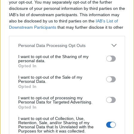
your opt-out. You may separately opt-out of the further
Seguici su Google Discover
disclosure of your personal information by third parties on the
IAB’s list of downstream participants. This information may
Segui Libero Quotidiano su Google Discover
also be disclosed by us to third parties on the
IAB’s List of
Scegli Libero Quotidiano come fonte preferita
Downstream Participants
that may further disclose it to other
third parties.
SEZIONI
Personal Data Processing Opt Outs
I want to opt-out of the Sharing of my
SPETTACOLI
personal data.
Opted In
SCIENZA E TECH
I want to opt-out of the Sale of my
Personal Data.
Opted In
ALTRO
I want to opt-out of processing my
Personal Data for Targeted Advertising.
Opted In
I want to opt-out of Collection, Use,
Retention, Sale, and/or Sharing of my
Personal Data that Is Unrelated with the
Purposes for which it was collected.
Libero Shopping
Contatti
Pubblicità
Cookie policy
Privacy policy