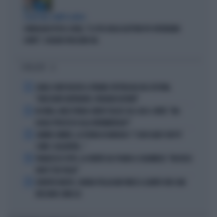
SCELTE NEL CAMPO LARGO
SONDAGGIO IPSOS-DOXA, "IL 92% DEGLI ELETTORI PD VOTEREBBE
CONTE": SCHLEIN SPAZZATA VIA
I PIÙ LETTI
1
CARLO CONTI RICEVE IL PREMIO SPETTACOLO DEL FESTIVAL
"ORIZZONTI DIFFERENTI, PENSIERI DISTINTI"
2
IN ONDA, MULÈ FRENA SUBITO TELESE SUL CASO-CONTE: "MA
QUALE PROCESSO ALLA NORIMBERGA?!"
3
JANNIK SINNER, LA TEORIA DI NARGISO: "I SUOI GUAI? UN PO'
COME I CALCIATORI..."
4
FRANCESCO TOTTI, LA VERITÀ SUL PUGNO A COLONNESE: "MI DISSE:
NON È TUO FIGLIO"
5
EUROPEI NUOTO, CHIARA PELLACANI VINCE IL QUINTO ORO: MAI
NESSUNO COME LEI