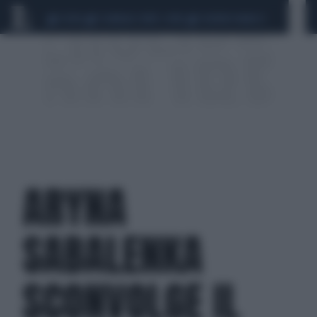
CEUTA
SCANDALO CONTE-COVID
SIGFRIDO RANUCCI
ARYNA
SABALENKA
SCONVOLGE IL