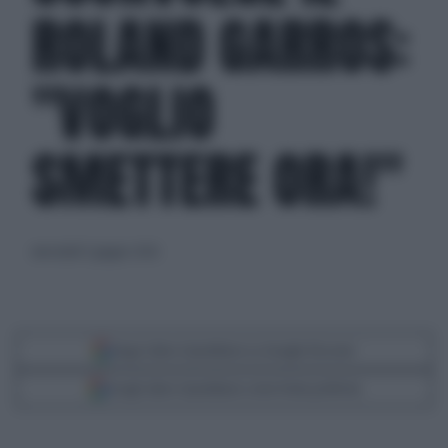
ROLAND GARROS:
"VOGLIO
SMETTERE ORA!"
mercoledì 3 giugno 2026
Segui Libero Quotidiano su Google Discover
Scegli Libero Quotidiano come fonte preferita