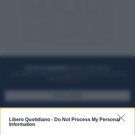
ACQUISTA UN ABBONAMENTO
OTTIENI DEI SUPER VANTAGGI
Potrai sfogliare la rivista online, leggere tutte le edizioni locali, ricevere a
casa il giornale cartaceo
SFOGLIA IL GIORNALE
ACQUISTA ABBONAMENTO
Libero Quotidiano -
Do Not Process My Personal
Information