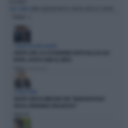
ACCETTARLO"
ARYNA SABALENKA METTE IL CANE NEL GHIACCIO: È BUFERA
CALDO TORRIDO
OPINIONI
I LEGAMI CON OLIVIA PALADINO
GIUSEPPE CONTE, ECCO CHI PAGHEREBBE L'AFFITTO DELLA SUA CASA:
MISTERO, SOSPETTI E DUBBI SUL CATASTO
Politica
di Giacomo Amadori
LA FUGA È FINITA
GIUSEPPE CONTE IN COMMISSIONE COVID: "MELONI REGISTA DEGLI
ATTACCHI, AFFRONTIAMOCI SENZA MEZZUCCI"
Politica
di