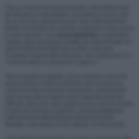
"Non so cosa sia successo di preciso, sono andata molto
giù dal punto di vista mentale e sono finita in un buco nero
da cui non sono riuscita ad uscire. Sono stufa di perdere
partite così perché non controllo le emozioni. È una cosa su
cui devo lavorare". Così
Aryna Sabalenka,
in conferenza
stampa, dopo la bruciante sconfitta con Diana Shnaider nei
quarti di finale del Roland Garros 2026. Clamorosa
occasione sciupata dalla bielorussa, che conduceva 6-3 4-
1 prima di subire un parziale di 12 game a 1.
"Non ho pensieri a riguardo, non ho emozioni, vorrei solo
lasciar perdere il tennis al momento. Non so di preciso
cosa mi accada in momenti come questo, anche perché
sono una giocatrice esperta che ha superato parecchie
difficoltà, devo solo capire quella piccola cosa che di tanto
in tanto non funziona e superarla", prosegue Sabalenka.
Dalla delusione dalla bielorussa all'euforia di Diana
Shnaider, russa numero 23 del ranking e 25 del seeding.
"Sono davvero senza parole: c'era vento, era la prima volta