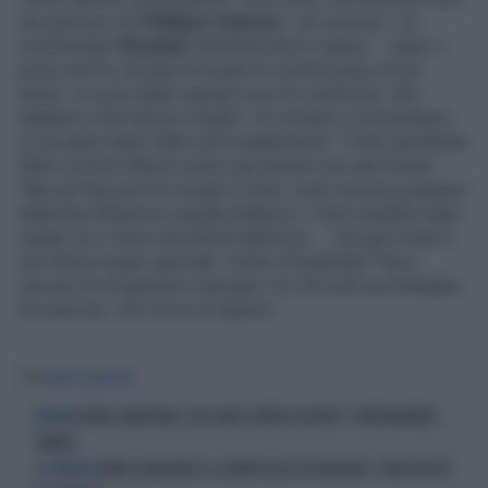
che giocavo sul '
Philippe Chatrier'
, ero nervosa - ha
commentato
Shnaider
nell'intervista in campo -. Dopo il
primo set ho cercato di trovare le contromosse al suo
tennis: mi sono detta 'queste sono le condizioni, devi
adattarti e fare del tuo meglio'. Ho iniziato a concentrarmi
su un punto dopo l'altro ed è andata bene". Prima semifinale
Slam e prima vittoria contro una numero uno del mondo:
"Nel set decisivo ho trovato il ritmo, sono riuscita a passare
dalla fase difensiva a quella d'attacco. Certo sarebbe stato
meglio se ci fossi riuscita fin dall'inizio…. Ad ogni modo è
una vittoria super speciale. Contro Chwalinska? Devo
cercare di recuperare e riposare. So che sarà una battaglia
tra mancine, che vinca la migliore".
Tag
ARYNA SABALENKA
ARYNA SABALENKA, UN SILURO CONTRO ALCARAZ: "NATURALMENTE
RIVALITÀ
SINNER"
ARYNA SABALENKA E LA MORTE DELL'EX FIDANZATO: "NON POTEVO
LA TENNISTA