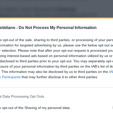
one d’attesa. Perde Gila perché ha
Rrahmani,
ucci
per due posti, dato che il nuovo modulo sarà il 4-3-
o 7-8 devono essere ceduti, e questa è l’eredità
rcato.
otidiano -
Do Not Process My Personal Information
to opt-out of the sale, sharing to third parties, or processing of your per
formation for targeted advertising by us, please use the below opt-out s
r selection. Please note that after your opt-out request is processed y
eing interest-based ads based on personal information utilized by us or
disclosed to third parties prior to your opt-out. You may separately opt-
losure of your personal information by third parties on the IAB’s list of
. This information may also be disclosed by us to third parties on the
IA
Participants
that may further disclose it to other third parties.
l Data Processing Opt Outs
o opt-out of the Sharing of my personal data.