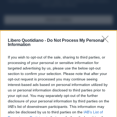
Potrai sfogliare la rivista online, leggere tutte le edizioni locali, ricevere a
casa il giornale cartaceo
SFOGLIA IL GIORNALE
ACQUISTA ABBONAMENTO
Libero Quotidiano -
Do Not Process My Personal
Information
If you wish to opt-out of the sale, sharing to third parties, or
processing of your personal or sensitive information for
targeted advertising by us, please use the below opt-out
section to confirm your selection. Please note that after your
opt-out request is processed you may continue seeing
interest-based ads based on personal information utilized by
us or personal information disclosed to third parties prior to
your opt-out. You may separately opt-out of the further
Seguici su Google Discover
disclosure of your personal information by third parties on the
IAB’s list of downstream participants. This information may
Segui Libero Quotidiano su Google Discover
also be disclosed by us to third parties on the
IAB’s List of
Scegli Libero Quotidiano come fonte preferita