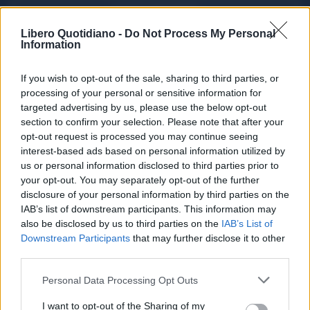
ACQUISTA ABBONAMENTO
Libero Quotidiano -
Do Not Process My Personal
Information
If you wish to opt-out of the sale, sharing to third parties, or
processing of your personal or sensitive information for
targeted advertising by us, please use the below opt-out
section to confirm your selection. Please note that after your
opt-out request is processed you may continue seeing
interest-based ads based on personal information utilized by
us or personal information disclosed to third parties prior to
your opt-out. You may separately opt-out of the further
Seguici su Google Discover
disclosure of your personal information by third parties on the
IAB’s list of downstream participants. This information may
Segui Libero Quotidiano su Google Discover
also be disclosed by us to third parties on the
IAB’s List of
Scegli Libero Quotidiano come fonte preferita
Downstream Participants
that may further disclose it to other
third parties.
SEZIONI
Personal Data Processing Opt Outs
I want to opt-out of the Sharing of my