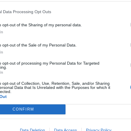
ANO STRACCI
PIAZZAPULITA,
DITINO ALZATO
PIAZZAPULITA, I
GIULIANO SMONTA
CAPPELLINO DI SANGIULIANO
l Data Processing Opt Outs
TANARI: "ESALTAVATE POL
MANDA IN TILT FORMIGLI:
o opt-out of the Sharing of my personal data.
". CAOS IN STUDIO
"AMBULANZA!"
In
o opt-out of the Sale of my Personal Data.
Y POMPEI
CASO SANGIULIANO,
ASCOLTI DELUDENTI
REPORT A
In
AGATA MARIA ROSARIA BOCCIA:
SENSO UNICO NON PAGA: RANUC
TERFERENZE ILLECITE"
PERDE 1 MILIONE DI
to opt-out of processing my Personal Data for Targeted
ing.
TELESPETTATORI IN UN ANNO
In
o opt-out of Collection, Use, Retention, Sale, and/or Sharing
ersonal Data that Is Unrelated with the Purposes for which it
1
2
3
4
5
...
25
lected.
Out
CONFIRM
 SUPER VANTAGGI
S
e le edizioni locali, ricevere a casa il giornale cartaceo
Data Deletion
Data Access
Privacy Policy