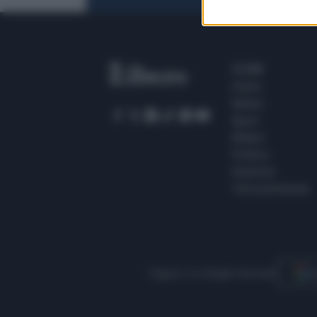
SEZIONI
Home
Meteo
Sport
Milano
Politica
Giustizia
Terra promessa
Seguici su Google Discover
S