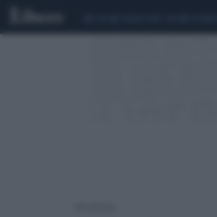
CEUTA
SCANDALO CONTE-COVID
CALCIOMER
389 risultati per: