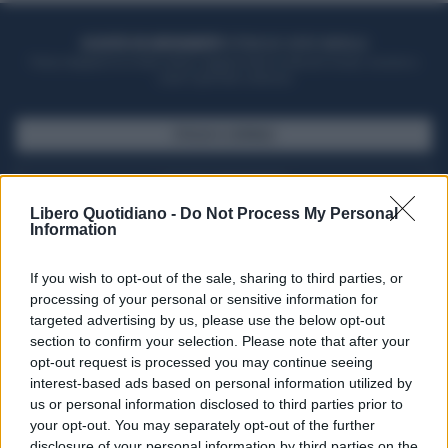
ACQUISTA UN ABBONAMENTO
OTTIENI DEI SUPER VANTAGGI
Potrai sfogliare la rivista online, leggere tutte le edizioni locali, ricevere a
casa il giornale cartaceo
SFOGLIA IL GIORNALE
ACQUISTA ABBONAMENTO
Libero Quotidiano -
Do Not Process My Personal
Information
If you wish to opt-out of the sale, sharing to third parties, or
processing of your personal or sensitive information for
targeted advertising by us, please use the below opt-out
section to confirm your selection. Please note that after your
opt-out request is processed you may continue seeing
interest-based ads based on personal information utilized by
us or personal information disclosed to third parties prior to
your opt-out. You may separately opt-out of the further
Seguici su Google Discover
disclosure of your personal information by third parties on the