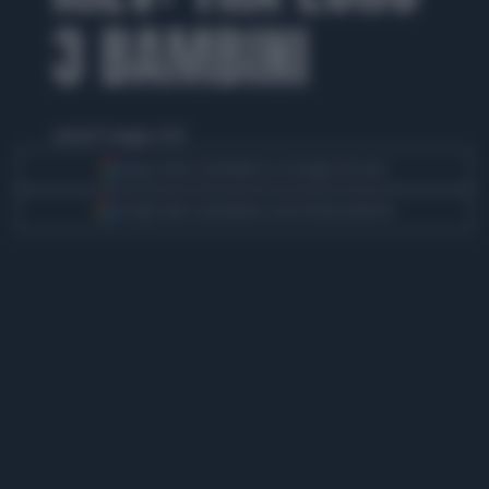
3 BAMBINI
venerdì 15 maggio 2026
Segui Libero Quotidiano su Google Discover
Scegli Libero Quotidiano come fonte preferita