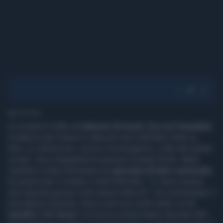
1' di lettura
In Ucraina è salito ad
almeno 24 morti, fra cui 3 bambini
,
il bilancio dei massicci attacchi russi dell'altra notte su
Kiev. Lo riferiscono i servizi di emergenza, citati dai media
ucraini. Una cinquantina le persone rimaste ferite. Nella
capitale è stata dichiarata una
giornata di lutto nazionale
,
ha annunciato il sindaco Vitali Klitschko. "Ci deve essere
una risposta giusta a tutti questi attacchi", ha commentato il
presidente Zelenski. Nuovi raid russi nella notte con
6
missili e 141 droni
. E le forze ucraine hanno lanciato 355