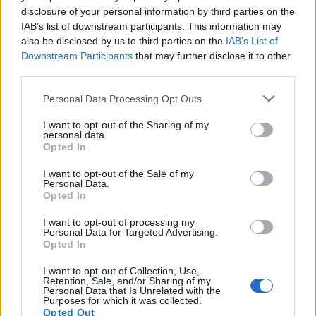
Seguici su Google Discover
disclosure of your personal information by third parties on the
IAB’s list of downstream participants. This information may
Segui Libero Quotidiano su Google Discover
also be disclosed by us to third parties on the
IAB’s List of
Scegli Libero Quotidiano come fonte preferita
Downstream Participants
that may further disclose it to other
third parties.
SEZIONI
Personal Data Processing Opt Outs
I want to opt-out of the Sharing of my
SPETTACOLI
personal data.
Opted In
SCIENZA E TECH
I want to opt-out of the Sale of my
Personal Data.
Opted In
ALTRO
I want to opt-out of processing my
Personal Data for Targeted Advertising.
Opted In
I want to opt-out of Collection, Use,
Retention, Sale, and/or Sharing of my
Personal Data that Is Unrelated with the
Purposes for which it was collected.
Libero Shopping
Contatti
Pubblicità
Cookie policy
Privacy policy
Opted Out