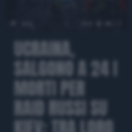
00:00
00:48
UCRAINA,
SALGONO A 24 I
MORTI PER
RAID RUSSI SU
KIEV: TRA LORO