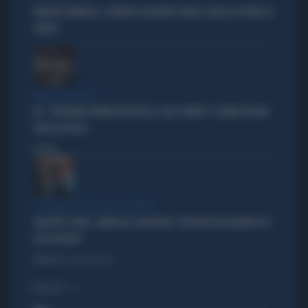
ROBERTO VANNACCI, CONTATTO CON BEPPE GRILLO: QUELLA LETTERA AL
COMICO
TARLI DEMOCRATICI
PD, "PATENTINO ANTIFASCISTA PER LE SALE STAMPA": L'ULTIMO DELIRIO
CROLLA IN AULA
Politica
di
IL GRILLINO PENSA AI (SUOI) AFFARI
GIUSEPPE CONTE, ZAMPOLLI LO INCHIODA: "MI PARLÒ DELL'ALBERGO DI
SUO SUOCERO"
Politica
di Giacomo Amadori
I PIÙ LETTI