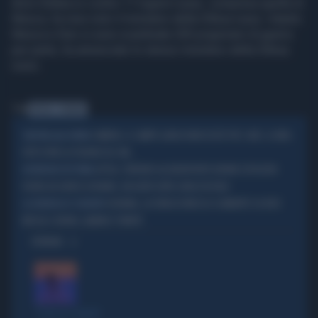
droni d'attacco contro 17 regioni russe, compresa quella di
Mosca, ha reso noto il ministero della Difesa russo. Intanto
Mosca e Kiev si sono scambiate 205 prigionieri di guerra
per parte, ha annunciato lo stesso ministero della Difesa
russo.
Tag
RUSSIA
UCRAINA
CAMERA, IL CAMPO LARGO NON ESISTE PIÙ: SAFE, IL NON-
SINISTRA ALLA DERIVA
VOTO EVITA LA FIGURACCIA. MA...
LIPSIA, TERRORE ALL'AEROPORTO DRONE ESPLOSIVO
INCURSIONE NOTTURNA
VICINO AD AEREO UCRAINO, UN ALTRO URTA CARGO IN VOLO
UCRAINA, LA FURIA DI MOSCA SI ABBATTE SU KIEV:
LA DENUNCIA DI ZELENSKY
MISSILI E DRONI, ALMENO 17 MORTI
OPINIONI
"PUNTI IN COMUNE"