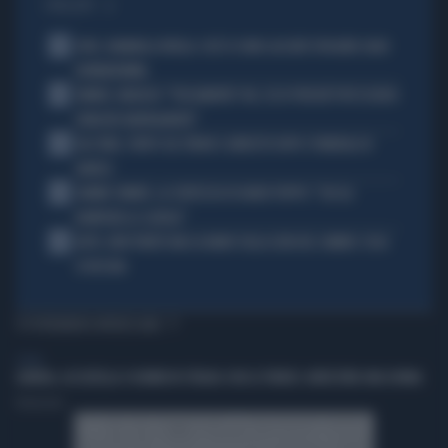
I PIÙ LETTI
1
JUVE, RAVANELLI RIVELA: COSÌ SI SONO LASCIATI SFUGGIRE GIGIO
DONNARUMMA
2
SINNER, NARGISO: "FISICAMENTE? NO, ECCO PERCHÉ PUÒ ESSERSI
STANCATO MENTALMENTE"
3
IGLI TARE, FURTO SUL TRENO E ARRESTO DOPO I FUNERALI DI
BARESI
4
JANNIK SINNER, LA CERTEZZA DI DARIO PUPPO: "CHI GLI
ROMPERÀ LE SCATOLE"
5
AUTO, NON TENETE MAI LA MANO SULLA LEVA DEL CAMBIO: COSA
SI RISCHIA
TI POTREBBERO INTERESSARE
ESTERI
LONDRA, ACCOLTELLA 4 UOMINI IN STRADA CON LE FORBICI: ARRESTATA UNA DONNA
Redazione