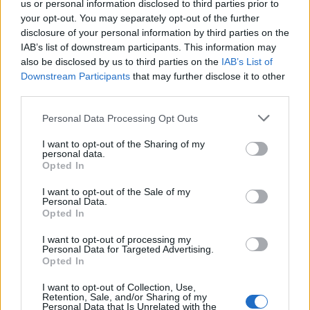
us or personal information disclosed to third parties prior to
your opt-out. You may separately opt-out of the further
Seguici su Google Discover
disclosure of your personal information by third parties on the
IAB’s list of downstream participants. This information may
Segui Libero Quotidiano su Google Discover
also be disclosed by us to third parties on the
IAB’s List of
Scegli Libero Quotidiano come fonte preferita
Downstream Participants
that may further disclose it to other
third parties.
SEZIONI
Personal Data Processing Opt Outs
I want to opt-out of the Sharing of my
SPETTACOLI
personal data.
Opted In
SCIENZA E TECH
I want to opt-out of the Sale of my
Personal Data.
Opted In
ALTRO
I want to opt-out of processing my
Personal Data for Targeted Advertising.
Opted In
I want to opt-out of Collection, Use,
Retention, Sale, and/or Sharing of my
Personal Data that Is Unrelated with the