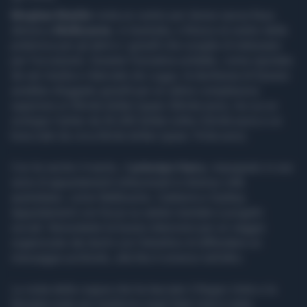
Meghan Markle
visita un centro per donne senza fissa
dimora a
Melbourne
, in Australia, e finisce al centro della
polemica per gli abiti e i gioielli che sceglie di indossare
per l'occasione. Durante l’iniziativa solidale, come riportato
da vari media e rilanciato da
Leggo,
la duchessa di Sussex
avrebbe sfoggiato gioielli per un valore complessivo
superiore ai 35mila dollari (quasi 30mila euro), tra cui un
orologio Cartier da 26.200 dollari (oltre 22mila euro) e un
bracciale da circa 8mila dollari (quasi 7mila euro).
Con lei anche il marito, il
principe Harry
, impegnato in una
serie di appuntamenti istituzionali in diverse città
australiane, come Melbourne, Canberra e Sydney.
Appuntamenti con focus su salute mentale e progetti
sociali. Nonostante le buone intenzioni per un viaggio
organizzato dai duchi con l'obiettivo di diffondere un
messaggio profondo, alla fine è emerso tutt'altro.
La visita della coppia che ha lasciato il Regno Unito e la
famiglia reale per trasferirsi negli Stati Uniti è stata