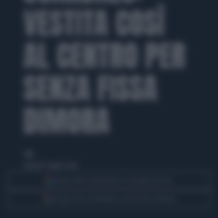
VESTITA COSÌ
AL CENTRO PER
SENZA FISSA
DIMORA
di
venerdì 17 aprile 2026
Segui Libero Quotidiano su Google Discover
Scegli Libero Quotidiano come fonte preferita