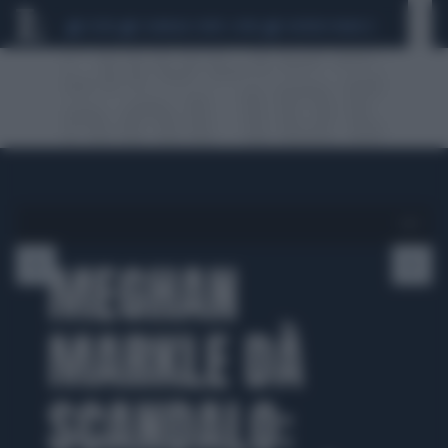
CEUTA
SCANDALO CONTE-COVID
SIGFRIDO RANUCCI
1 di 7
MEGHAN
MARKLE DÀ
SCANDALO: