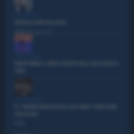
IPOCRISIE ROSSE
SINISTRA ALLA FIERA DELLE FALSITÀ
Politica
di Alessandro Sallusti
"PUNTI IN COMUNE"
ROBERTO VANNACCI, CONTATTO CON BEPPE GRILLO: QUELLA LETTERA AL
COMICO
TARLI DEMOCRATICI
PD, "PATENTINO ANTIFASCISTA PER LE SALE STAMPA": L'ULTIMO DELIRIO
CROLLA IN AULA
Politica
di