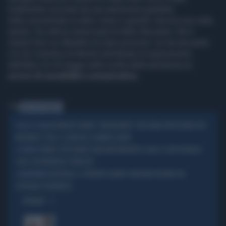
totalmente oscurata da una narrazione parallela
tutta concentrata su abiti, lusso e gioielli. Ancora una volta,
quindi, l'ex attrice americana ha fatto discutere. Ne è
venuto fuori un dibattito tra due posizioni: se da una parte
c'è chi rivendica la libertà individuale di espressione,
dall'altra c'è chi legge nella scelta della duchessa un
errore di sensibilità comunicativa.
Tag
MEGHAN MARKLE
PRINCIPE HARRY, "ADDOLORATO": NESSUNA PROTEZIONE PER
DUCA DI SUSSEX
MEGHAN E I FIGLI, IL VIAGGIO A LONDRA SALTA?
SYDNEY, PER HARRY E MEGHAN INFRADITO, BALLI E GITA IN BARCA
A SYDNEY
CON I SOSTENITORI DI 'INVICTUS'
AUSTRALIA, IL PRINCIPE HARRY E MEGHAN VISITANO UN
A MELBOURNE
OSPEDALE PEDIATRICO
OPINIONI