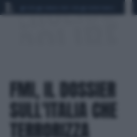
CEUTA
SCANDALO CONTE-COVID
SIGFRIDO RANUCCI
FMI, IL DOSSIER
SULL'ITALIA CHE
TERRORIZZA