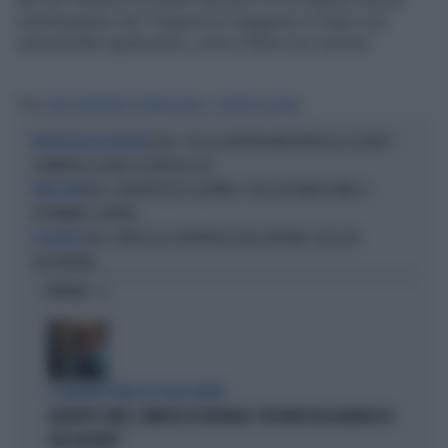
sottolineando che "l'urgenza è maggiore in Paesi con
vulnerabilità significative, come l'Italia e la Turchia".
Tag
FONDO MONETARIO INTERNAZIONALE
CHRISTINE LAGARDE
LEGA, "ECCO LA NUOVA BANCONOTA DA 20 EURO":
RIDERE PER NON PIANGERE
CLAMOROSO SILURO SU URSULA E UE
BCE, L'INCERTEZZA È ELEVATA E I TASSI RESTANO FERMI. A
EUROTOWER
SETTEMBRE SI VEDRÀ...
BCE, ATTACCO AL PORTAFOGLI DEGLI ITALIANI: COSA STA
LE RICADUTE
SUCCEDENDO
OPINIONI
IL GRILLINO PENSA AI (SUOI) AFFARI
GIUSEPPE CONTE, ZAMPOLLI LO INCHIODA: "MI PARLÒ DELL'ALBERGO DI
SUO SUOCERO"