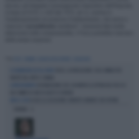
ancora, ad integrare il presupposto impositivo dell'imposta,
in base al D.P.R. n. 633 del 1972, art. 6, comma 4,
l'inadempimento ne propizia il trattenimento, che serve a
risarcire il
promittente
venditore". Insomma fate molta
attenzione nelle compravendite, il Fisco potrebbe riservarvi
delle amare sorprese.
Tag
FISCO
CAPARRA
AGENZIA DELLE ENTRATE
CASSAZIONE
TASSE, LA RIVOLUZIONE: COSA CAMBIA PER
IL VICEMINISTRO LEO FA IL PUNTO
PARTITE IVA, IRPEF E COMUNI
DICHIARAZIONE 2025, IN ARRIVO LE LETTERA DEL FISCO SE
IL PROVVEDIMENTO
HAI COMMESSO UNO DI QUESTI 25 ERRORI
LO DICE LA CASSAZIONE: ROBERTO SAVIANO È UN COPIONE
PUNTO E STOP
OPINIONI