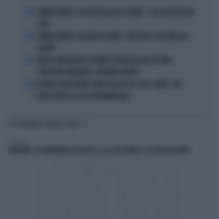
2
JANNIK SINNER, LA PROFEZIA DELLA STUBBS: "CHI LO METTERÀ IN
CRISI"
3
JANNIK SINNER, UN GROSSO GUAIO: "PERCHÉ LO CACCIANO DAL
CASINÒ"
4
CARLO CONTI RICEVE IL PREMIO SPETTACOLO DEL FESTIVAL
"ORIZZONTI DIFFERENTI, PENSIERI DISTINTI"
5
IN ONDA, MULÈ FRENA SUBITO TELESE SUL CASO-CONTE: "MA
QUALE PROCESSO ALLA NORIMBERGA?!"
TI POTREBBERO INTERESSARE
ECONOMIA
PENSIONI, LA TRATTENUTA DI AGOSTO: ECCO CHI PERDE IL 5% DELL'ASSEGNO