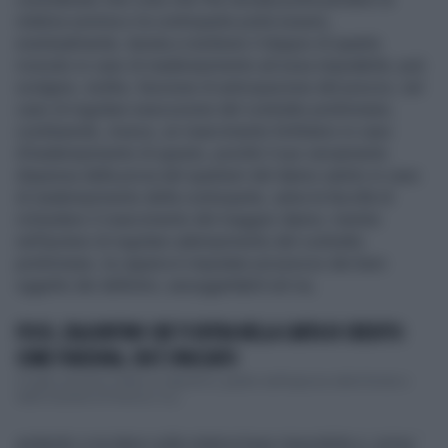
relativa somma e la controparte potrà essere,
eventualmente, tenuta a restituire il doppio di quanto
ricevuto in caso di inadempimento ad essa imputabile; può
svolgere, inoltre, funzione di anticipazione del prezzo, nel
caso di regolare esecuzione del contratto preliminare,
costituendo, invece, un risarcimento forfetario in caso
d'inadempimento di questo, poichè il suo versamento
dispensa dalla prova del quantum del danno subito in caso
di inadempimento della controparte, salva la facoltà di
richiedere il risarcimento del maggior danno; mentre
nell'ipotesi di regolare adempimento del contratto
preliminare, la caparra è imputata sul prezzo dei beni
oggetto dei definitivi, assoggettabili ad iva,
FISCO, L'ALGORITMO CHE TI ENTRA NELLA CARTA DI CREDITO:
COME FUNZIONA, CHI È SPACCIATO
A luglio arriverà in Italia un algoritmo, gestito dall'Agenzia delle Entrate e
dalla Guardia di Finanza, in g...
andando a incidere sulla relativa base imponibile e, prima