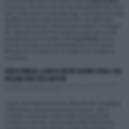
Fate molta attenzione alle caparre nelle
compravendite
.
Vi potreste ritrovare in mezzo a una tempesta fiscale senza
fine. Di fatto come ricorda
Italia Oggi
, si stringono le maglie
del
Fisco
proprio sulle compravendite. Chi infatti tace
all'Erario risponde per "dichiarazione infedele". E il quadro
dei rigidissimi controlli che andranno avanti senza sosta
emerge bene da un verdetto della
Cassazione
che ha
respinto il ricorso di un contribuente che aveva ricevuto
800mila euro di caparra per la vendita di un complesso
immobiliare.
DEBITO PUBBLICO, LA MOSSA CHE PUÒ SALVARE L'ITALIA: COSA
POSSIAMO FARE CON IL MATTONE
L'indipendenza finanziaria accanto a quella energetica e alimentare. È il
tema lanciato qualche giorno fa dal...
I giudici del Palazzaccio hanno affermato che "la
caparra
confirmatoria risponde ad autonome funzioni: oltre a
costituire, in generale, indizio della conclusione del
contratto cui accede, incita le parti a darvi esecuzione,
considerato che colui che l'ha versata potrà perdere la