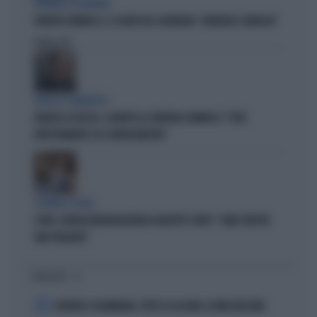
BORDATE SU BORDATE
ROBERTO VANNACCI, IL SILURO DEL GUARDIAN: "GENERALE CANAGLIA"
Politica
di
ATTACCO CLAMOROSO
IGNAZIO LA RUSSA, SCHIAFFO AL GENERALE VANNACCI: "VOTA
RIPETUTAMENTE COL CENTROSINISTRA"
SCONTRO-SOCIAL
COVID, GIORGIA MELONI INCHIODA GIUSEPPE CONTE: "COME SFRUTTA
UNA TRAGEDIA"
I PIÙ LETTI
1
JUVENTUS COLOMBIANA, TUTTO SU LUCUMI: LE INDISCREZIONI