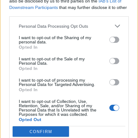
also be disclosed by us to third parties on the
IAB’s List of
Scegli Libero Quotidiano come fonte preferita
Downstream Participants
that may further disclose it to other
third parties.
SEZIONI
Personal Data Processing Opt Outs
I want to opt-out of the Sharing of my
SPETTACOLI
personal data.
Opted In
SCIENZA E TECH
I want to opt-out of the Sale of my
Personal Data.
Opted In
ALTRO
I want to opt-out of processing my
Personal Data for Targeted Advertising.
Opted In
I want to opt-out of Collection, Use,
Retention, Sale, and/or Sharing of my
Personal Data that Is Unrelated with the
Purposes for which it was collected.
Libero Shopping
Contatti
Pubblicità
Cookie policy
Privacy policy
Opted Out
Condizioni generali
Modello 231
Assistenza
Preferenze Privacy
CONFIRM