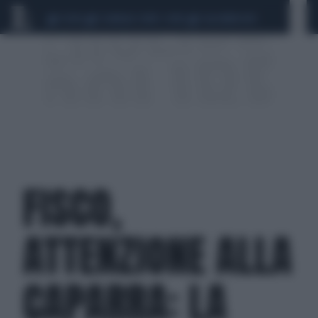
CEUTA
SCANDALO CONTE-COVID
CALCIOMERCATO
FISCO,
ATTENZIONE ALLA
CAPARRA: LA