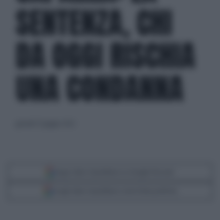
SENTENZA, CHI
DA OGGI RISCHIA
UNA CONDANNA
giovedì 23 giugno 2022
Segui Libero Quotidiano su Google Discover
Scegli Libero Quotidiano come fonte preferita