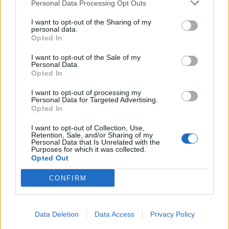
Personal Data Processing Opt Outs
I want to opt-out of the Sharing of my
personal data.
Opted In
I want to opt-out of the Sale of my
Personal Data.
Opted In
I want to opt-out of processing my
Personal Data for Targeted Advertising.
Opted In
I want to opt-out of Collection, Use,
Retention, Sale, and/or Sharing of my
Personal Data that Is Unrelated with the
Purposes for which it was collected.
Opted Out
CONFIRM
Data Deletion
Data Access
Privacy Policy