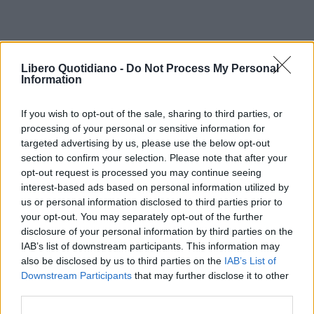
Libero Quotidiano -
Do Not Process My Personal
Information
If you wish to opt-out of the sale, sharing to third parties, or
processing of your personal or sensitive information for
targeted advertising by us, please use the below opt-out
section to confirm your selection. Please note that after your
opt-out request is processed you may continue seeing
interest-based ads based on personal information utilized by
us or personal information disclosed to third parties prior to
your opt-out. You may separately opt-out of the further
disclosure of your personal information by third parties on the
IAB’s list of downstream participants. This information may
also be disclosed by us to third parties on the
IAB’s List of
Downstream Participants
that may further disclose it to other
third parties.