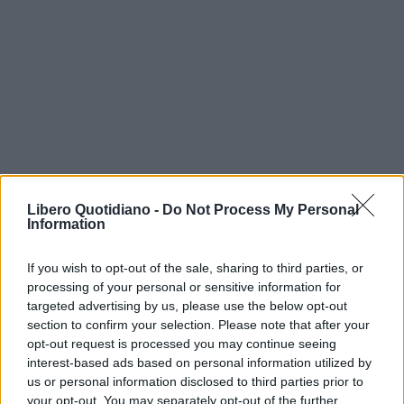
Libero Quotidiano -
Do Not Process My Personal
Information
If you wish to opt-out of the sale, sharing to third parties, or
processing of your personal or sensitive information for
targeted advertising by us, please use the below opt-out
section to confirm your selection. Please note that after your
opt-out request is processed you may continue seeing
interest-based ads based on personal information utilized by
us or personal information disclosed to third parties prior to
your opt-out. You may separately opt-out of the further