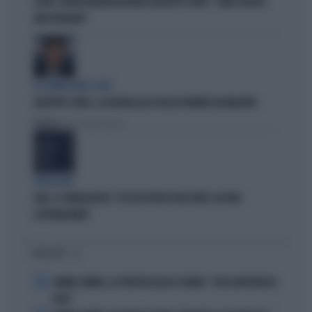
COVID, GIORGIA MELONI INCHIODA GIUSEPPE CONTE: "COME SFRUTTA
UNA TRAGEDIA"
IN COMMISSIONE COVID
GIUSEPPE CONTE, LA FIGURACCIA DI UN EX PREMIER DISABILITATO
Politica
di Alessandro Sallusti
PROIEZIONI
SWG, IL SONDAGGISTA: "IL PD HA PERSO DUE PUNTI, DA NON
SOTTOVALUTARE"
I PIÙ LETTI
1
JANNIK SINNER, LA PROFEZIA DELLA STUBBS: "CHI LO METTERÀ IN
CRISI"