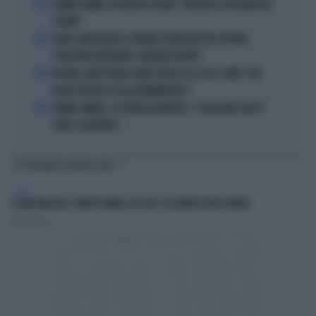
2
JANNIK SINNER, UN GROSSO GUAIO: "PERCHÉ LO CACCIANO DAL
CASINÒ"
3
CARLO CONTI RICEVE IL PREMIO SPETTACOLO DEL FESTIVAL
"ORIZZONTI DIFFERENTI, PENSIERI DISTINTI"
4
IN ONDA, MULÈ FRENA SUBITO TELESE SUL CASO-CONTE: "MA
QUALE PROCESSO ALLA NORIMBERGA?!"
5
JANNIK SINNER, LA TEORIA DI NARGISO: "I SUOI GUAI? UN PO'
COME I CALCIATORI..."
TI POTREBBERO INTERESSARE
ESTERI
ISLAM RADICALE E DIRITTI UMANI: CIÒ CHE L’OCCIDENTE DEVE EVITARE
Andrea Pasini