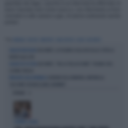
guardiani dei lager, Lipschis in un intervista ha affermato di
averci lavorato solo come cuoco e, con riferimento ai forni
crematori e alle camere a gas, di averne solamente sentito
parlare.
Tag
CRIMINALE
NAZISTA
ARRESTATO
HANS LIPSCHIS
LAGER
AUSCHWITZ
AUSCHWITZ, LA POLEMICA SULLA ROCCELLA E TUTTA LA
QUALCHE RIFLESSIONE
VERITÀ SULLE GITE
AUSCHWITZ, "VIA LA STELLA DI DAVID": POLONIA CHOC,
SOLDATI IDF IN VISITA
L'ULTIMO SFREGIO
GIORNATA DELLA MEMORIA, MATTARELLA:
PRESIDENTE DELLA REPUBBLICA
"AUSCHWITZ INCANCELLABILE ABOMINIO"
OPINIONI
SCONTRO-SOCIAL