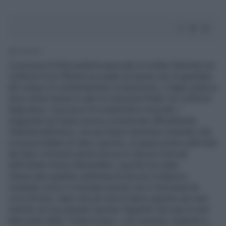
1' di lettura
La procura di Stoccarda ha spiccato un ordine d'arresto nei
confronti di un 93enne accusato di essere uno di guardiani
del campo di contentramento di Auschwitz, il lager polacco
dove venne messe in atto la 'soluzione finale' nei confronti
degli ebrei. L'accusa è di complicità in omicidio. I
magistrati non hanno ancora comunicato ufficialmente
l'identità dell'uomo, ma non hanno nemmeno smentito che
si possa trattare di Hans Lipschis, al quarto posto nella lista
dei dieci criminali nazisti ancora in vita più ricercati
dell'Istituto Simon Wiesenthal. Lipschis era stato
rintracciato qualche settimana fa da una tv tedesca,
rivelando come il criminale nazista viva in Germania da
circa 30 anni, dopo che gli Usa lo hanno espulso per aver
mentito sul suo passato nazista. Riguardo l'accusa di aver
fatto parte delle 'Teste di topo', così venivano chiamati in