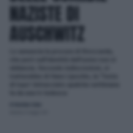
NAZISTE DI
AUSCHWITZ
Lo annuncia la procura di Stoccarda,
che però sull'identità dell'uomo non si
sbilancia. Secondo indiscrezioni, si
tratterebbe di Hans Lipschis, la 'Testa
di topo' rintracciato qualche settimana
fa da una tv tedesca
di Sebastiano Solano
domenica 12 maggio 2013