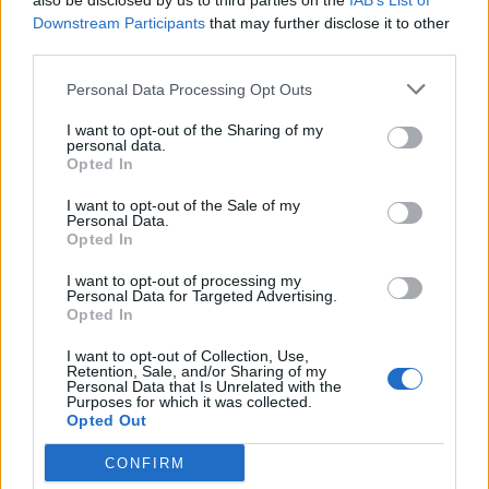
also be disclosed by us to third parties on the
IAB’s List of
Scegli Libero Quotidiano come fonte preferita
Downstream Participants
that may further disclose it to other
third parties.
SEZIONI
Personal Data Processing Opt Outs
I want to opt-out of the Sharing of my
SPETTACOLI
personal data.
Opted In
SCIENZA E TECH
I want to opt-out of the Sale of my
Personal Data.
Opted In
ALTRO
I want to opt-out of processing my
Personal Data for Targeted Advertising.
Opted In
I want to opt-out of Collection, Use,
Retention, Sale, and/or Sharing of my
Personal Data that Is Unrelated with the
Purposes for which it was collected.
Libero Shopping
Contatti
Pubblicità
Cookie policy
Privacy policy
Opted Out
Condizioni generali
Modello 231
Assistenza
Preferenze Privacy
CONFIRM
Editoriale Libero S.r.l. - Sede Legale: Via dell’Aprica 18, 20158 Milano -