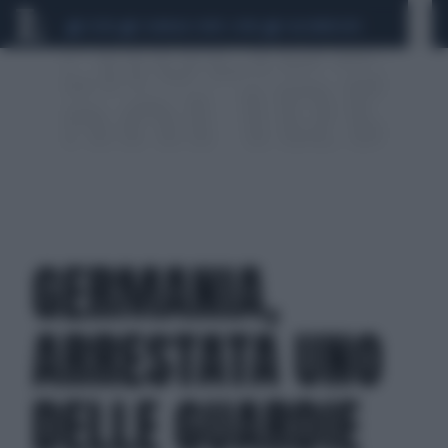
CEUTA
SCANDALO CONTE-COVID
CALCIOMERCATO
GERMANIA,
ARRESTATA UNO
DELLE GUARDIE