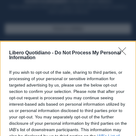
ACQUISTA UN ABBONAMENTO
OTTIENI DEI SUPER VANTAGGI
Potrai sfogliare la rivista online, leggere tutte le edizioni locali, ricevere a
casa il giornale cartaceo
SFOGLIA IL GIORNALE
ACQUISTA ABBONAMENTO
Libero Quotidiano -
Do Not Process My Personal
Information
If you wish to opt-out of the sale, sharing to third parties, or
processing of your personal or sensitive information for
targeted advertising by us, please use the below opt-out
section to confirm your selection. Please note that after your
opt-out request is processed you may continue seeing
interest-based ads based on personal information utilized by
us or personal information disclosed to third parties prior to
your opt-out. You may separately opt-out of the further
Seguici su Google Discover
disclosure of your personal information by third parties on the
IAB’s list of downstream participants. This information may
Segui Libero Quotidiano su Google Discover