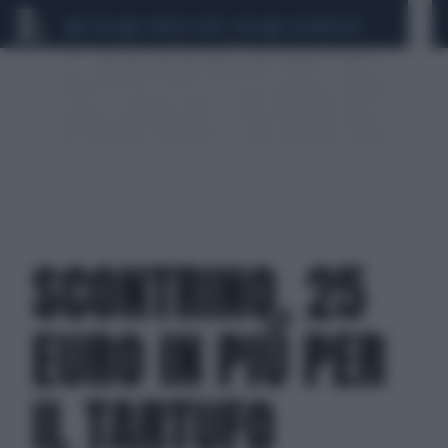
CEUTA
SCANDALO CONTE-COVID
CALCIOMERCATO
SCONTRINO, 25
EURO IN PIÙ PER
IL TARTUFO