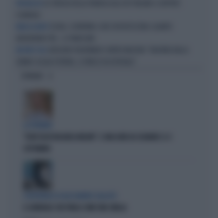
LO SFREGIO DELLA FRANCIA AGLI 007 ITALIANI: IL REPORT-
SPIONAGGIO
SCANDALO
ISCHIA, SCONTRINO-CHOC IN PASTICCERIA: QUANTO
ROBA DA MATTI
ADDEBITANO PER... IL PIANO BAR
GREGORIO PALTRINIERI CONTRO MACRON: "NUOTARE NELLA
NUOTATE FOLLI
SENNA? ACQUA PUTRIDA, SI FINISCE IN OSPEDALE"
OPINIONI
LA PREMIER
"DOVE VA IN VACANZA MELONI". E UNA DATA DA SEGNARE: IL 4
SETTEMBRE
L'EDITORIALE DI ALESSANDRO SALLUSTI
IL GENERALE CHE PARLA COME UNA SIBILLA