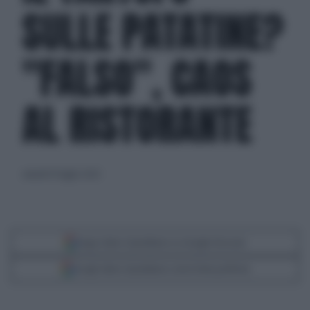
SULLE PATATINE?
"FALSO", CAOS
AL RISTORANTE
venerdì 19 luglio 2024
Segui Libero Quotidiano su Google Discover
Scegli Libero Quotidiano come fonte preferita