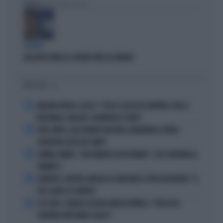
Politica
di Alessandro Sallusti
BUFERA
NELL'ATTO PATACCA COPIATI PURE GLI ERRORI
I PIÙ LETTI
1
MALDINI VUOTA IL SACCO: "COSA È SUCCESSO DAVVERO CON LA
NAZIONALE, MALAGÒ, GUARDIOLA E PIRLO"
2
JUVE-INTER, ALESSANDRO BASTONI SCARAVENTA A TERRA
ZHEGROVA: RISSA IN CAMPO
3
JANNIK SINNER, "DOLCEMENTE OSSESSIONATO": CHI SI INCHINA AL
NUMERO 1
4
JUVENTUS, PAPERE-MICHELE DI GREGORIO E TIFOSI IN RIVOLTA: "IL
PIÙ SCARSO DI SEMPRE"
5
4 DI SERA, SENALDI AZZERA ANGELO BONELLI: "CON LUI AL
GOVERNO FARÀ MENO CALDO?"