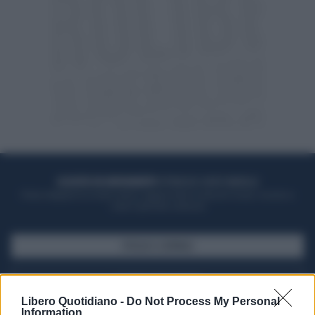
ACQUISTA UN ABBONAMENTO
OTTIENI DEI SUPER VANTAGGI
Potrai sfogliare la rivista online, leggere tutte le edizioni locali, ricevere a
casa il giornale cartaceo
SFOGLIA IL GIORNALE
ACQUISTA ABBONAMENTO
Libero Quotidiano -
Do Not Process My Personal
Information