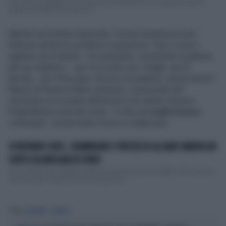
Una rissa è scoppiata in un ristorante di Gallipoli tra un gruppo di cinque
clienti e il titolare del locale. A f...
Mentre raccontava l'episodio, l'uomo mostrava ai suoi
follower anche lo scontrino in questione. "Qui ci sono i
rigatoni con il tartufo - ha continuato, mostrando la galleria
del suo telefono -, qui c'è il pollo con i funghi, qui la
burrata... qui il foie gras. Ed ecco le patatine, senza tartufo".
Messo di fronte al fatto compiuto, il personale del
ristorante si è scusato dell'errore e ha subito rimosso
l'ingrediente in più dal conto. "Il cibo era
molto buono
,
comunque", ha precisato l'uomo in didascalia.
SCONTRINO CHOC, CHAMPAGNE E PROSECCO AL BAR? ARRIVA UN
CONTO DA MIGLIAIA DI EURO
Uno scontrino da capogiro quello arrivato al tavolo del deejay JAX Jones in
un bar a Ibiza. Il 36enne ha raccontato di a...
Tag
SCONTRINO
FRANCIA