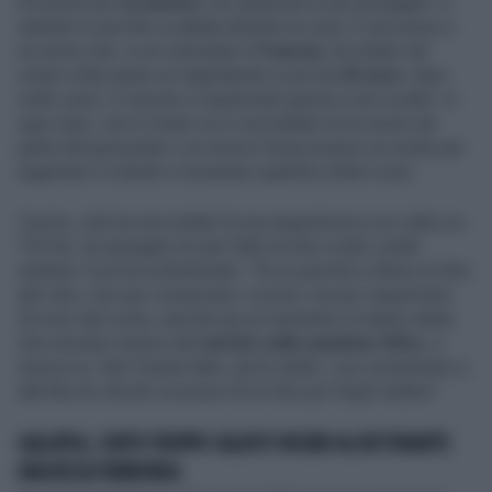
Gli arriva uno
scontrino
con qualcosa in più da pagare: a
salvarlo è una foto scattata durante la cena. È successo a
un uomo che, in un ristorante in
Francia
, ha notato nel
conto a fine pasto un ingrediente in più da
25 euro.
Quei
soldi, però, è riuscito a risparmiarli grazie a uno scatto. In
ogni caso, non è chiaro se si sia trattato di un errore da
parte del personale o se invece fosse proprio un modo per
ingannare il cliente e incassare qualche soldo in più.
L'uomo, che ha raccontato la sua esperienza in un video su
TikTok, ha spiegato di aver fatto le foto a tutti i piatti
ordinati. E poi ha sottolineato: "Ecco perché si fanno le foto
del cibo, non per conservare i ricordi, ma per risparmiare
25 euro dal conto, perché qui al ristorante mi hanno detto
che avevano messo del
tartufo sulle patatine fritte,
e
invece no. Non l'avete fatto, gli ho detto. Loro insistevano e
alla fine ho dovuto scorrere tra le foto per fargli vedere".
GALLIPOLI, CONTO TROPPO SALATO? INCUBO AL RISTORANTE:
UNA RISSA FURIBONDA