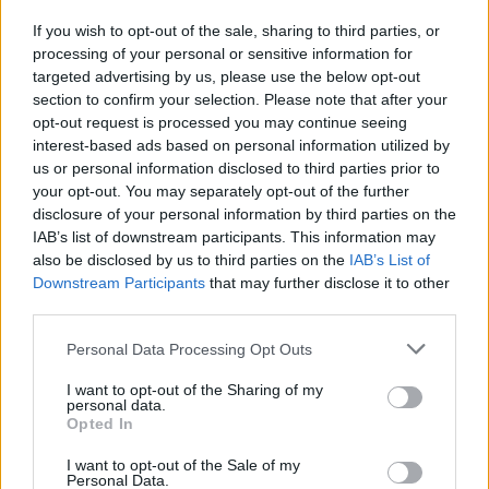
If you wish to opt-out of the sale, sharing to third parties, or
processing of your personal or sensitive information for
targeted advertising by us, please use the below opt-out
section to confirm your selection. Please note that after your
opt-out request is processed you may continue seeing
interest-based ads based on personal information utilized by
us or personal information disclosed to third parties prior to
your opt-out. You may separately opt-out of the further
Seguici su Google Discover
disclosure of your personal information by third parties on the
IAB’s list of downstream participants. This information may
Segui Libero Quotidiano su Google Discover
also be disclosed by us to third parties on the
IAB’s List of
Scegli Libero Quotidiano come fonte preferita
Downstream Participants
that may further disclose it to other
third parties.
SEZIONI
Personal Data Processing Opt Outs
I want to opt-out of the Sharing of my
SPETTACOLI
personal data.
Opted In
SCIENZA E TECH
I want to opt-out of the Sale of my
Personal Data.