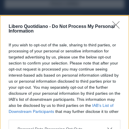
SFOGLIA IL GIORNALE
ACQUISTA ABBONAMENTO
Libero Quotidiano -
Do Not Process My Personal
Information
If you wish to opt-out of the sale, sharing to third parties, or
processing of your personal or sensitive information for
targeted advertising by us, please use the below opt-out
section to confirm your selection. Please note that after your
opt-out request is processed you may continue seeing
interest-based ads based on personal information utilized by
us or personal information disclosed to third parties prior to
your opt-out. You may separately opt-out of the further
Seguici su Google Discover
disclosure of your personal information by third parties on the
IAB’s list of downstream participants. This information may
Segui Libero Quotidiano su Google Discover
also be disclosed by us to third parties on the
IAB’s List of
Scegli Libero Quotidiano come fonte preferita
Downstream Participants
that may further disclose it to other
third parties.
SEZIONI
Personal Data Processing Opt Outs