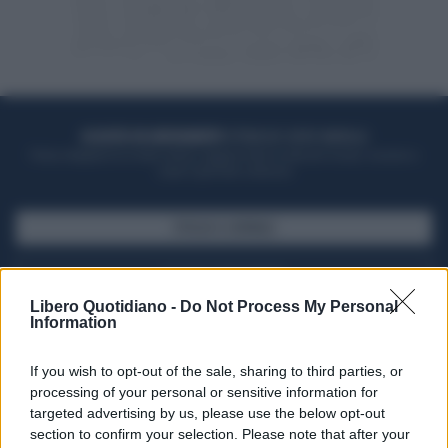
ACQUISTA UN ABBONAMENTO
OTTIENI DEI SUPER VANTAGGI
Potrai sfogliare la rivista online, leggere tutte le edizioni locali, ricevere a
casa il giornale cartaceo
SFOGLIA IL GIORNALE
ACQUISTA ABBONAMENTO
Libero Quotidiano -
Do Not Process My Personal
Information
If you wish to opt-out of the sale, sharing to third parties, or
processing of your personal or sensitive information for
targeted advertising by us, please use the below opt-out
section to confirm your selection. Please note that after your