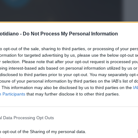
otidiano -
Do Not Process My Personal Information
to opt-out of the sale, sharing to third parties, or processing of your per
formation for targeted advertising by us, please use the below opt-out s
r selection. Please note that after your opt-out request is processed y
01:05
eing interest-based ads based on personal information utilized by us or
disclosed to third parties prior to your opt-out. You may separately opt-
esidente americano
Donald Trump
si sarebbe fatto
losure of your personal information by third parties on the IAB’s list of
 presentato in inverno dal premier israeliano
Benjamin
. This information may also be disclosed by us to third parties on the
IA
ca, David Barnea. Gli israeliani agli americani avrebbero
Participants
that may further disclose it to other third parties.
 provocare una nuova ondata di proteste popolari e di
e, però, le cose sono andate diversamente.
l Data Processing Opt Outs
o opt-out of the Sharing of my personal data.