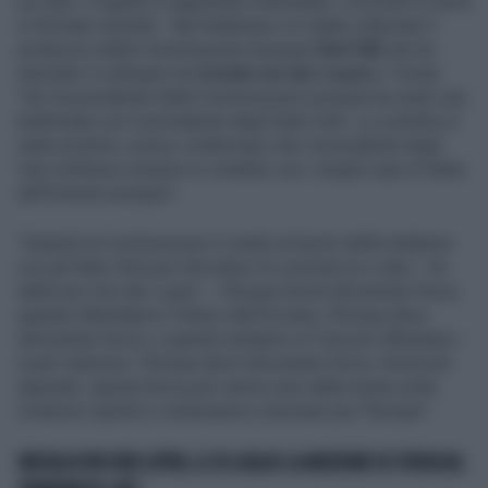
sui dazi. È quanto si apprende a Bruxelles. L'incontro si terrà
in formato ristretto. Nel frattempo si è detto ottimista il
portavoce della Commissione europea
Olof Gill
che ha
riportato il colloquio tra
Ursula von der Leyen
e Trump:
"Ieri la presidente della Commissione europea ha avuto una
telefonata con il presidente degli Stati Uniti. Lo scambio è
stato positivo, posso confermare che il presidente degli
Usa continua a essere in contatto con i singoli capi di Stato
dell'Unione europea".
"Quando la Commissione si siede al tavolo delle trattative
con gli Stati Uniti per discutere di commercio e dazi - ha
detto poi Von der Leyen -, l'Europa dovrà dimostrare forza;
quando difendiamo il futuro dell'Ucraina, l'Europa deve
dimostrare forza; e quando andiamo in Cina per difendere i
nostri interessi, l'Europa deve dimostrare forza. Onorevoli
deputati, questa forza può venire solo dalla nostra unità.
Uniamoci quindi e continuiamo a lavorare per l'Europa".
URSULA VON DER LEYEN, IL 10 LUGLIO LA MOZIONE DI SFIDUCIA: