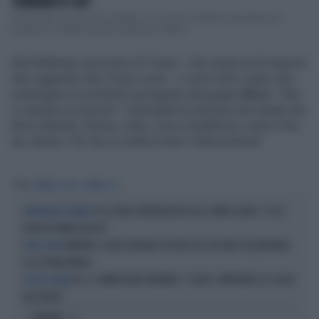
TERREMOTO-UE?
Ora Ursula von der Leyen traballa. La mozione di sfiducia prevista per il
prossimo 10 luglio durante la plenaria a Stras...
Nel frattempo nel mirino di Trump - che minaccia di imporre
dazi aggiuntivi del 10 per cento - ci sono finiti i paesi che
sostengono le politiche perseguite dal gruppo
Brics
: "Non
ci saranno eccezioni". Immediata la reazione dei leader dei
Brics (Brasile, Russia, India, Cina e Sudafrica), riuniti a Rio
de Janeiro. Per loro si tratta di dazi "indiscriminati".
Tag
COREPER
DAZI
TRUMP
UE
PD, PAOLO GENTILONI BOCCIA IL CAMPO LARGO: "ECCO
SINISTRA ALLO SBANDO
PERCHÉ HANNO FALLITO"
RIMPATRI, SCURE ITALIANA SUI PAESI UE CHE NON COLLABORANO:
DOPO CEUTA
GLI ESTREMI RIMEDI
UE, IL COMMISSARIO BRUNNER: "CEUTA? COMPRENDO LA SCELTA
DOCCIA GELATA
DELL'ITALIA"
OPINIONI