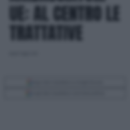
UE: AL CENTRO LE
TRATTATIVE
lunedì 7 luglio 2025
Segui Libero Quotidiano su Google Discover
Scegli Libero Quotidiano come fonte preferita