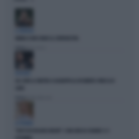
IL GENERALE
VANNACCI NON CHIUDE AL CENTRODESTRA
Politica
di Elisa Calessi
DISPERATI
SUL COVID LA SINISTRA SI AGGRAPPA AL DOCUMENTO-PATACCA DI
CONTE
Politica
di Andrea Muzzolon
LA PREMIER
"DOVE VA IN VACANZA MELONI". E UNA DATA DA SEGNARE: IL 4
SETTEMBRE