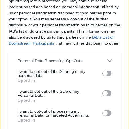
opt-out request is processed you may continue seeing
interest-based ads based on personal information utilized by
us or personal information disclosed to third parties prior to
your opt-out. You may separately opt-out of the further
Seguici su Google Discover
disclosure of your personal information by third parties on the
IAB’s list of downstream participants. This information may
Segui Libero Quotidiano su Google Discover
also be disclosed by us to third parties on the
IAB’s List of
Scegli Libero Quotidiano come fonte preferita
Downstream Participants
that may further disclose it to other
third parties.
SEZIONI
Personal Data Processing Opt Outs
I want to opt-out of the Sharing of my
SPETTACOLI
personal data.
Opted In
SCIENZA E TECH
I want to opt-out of the Sale of my
Personal Data.
Opted In
ALTRO
I want to opt-out of processing my
Personal Data for Targeted Advertising.
Opted In