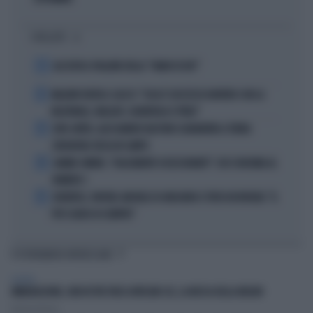
I PIÙ LETTI
1
ALL’ASTA IL PALLONE DELLA “MANO DI DIO”
2
MALDINI VUOTA IL SACCO: "COSA È SUCCESSO DAVVERO CON LA
NAZIONALE, MALAGÒ, GUARDIOLA E PIRLO"
3
JUVE-INTER, ALESSANDRO BASTONI SCARAVENTA A TERRA
ZHEGROVA: RISSA IN CAMPO
4
JANNIK SINNER, "DOLCEMENTE OSSESSIONATO": CHI SI INCHINA AL
NUMERO 1
5
JUVENTUS, PAPERE-MICHELE DI GREGORIO E TIFOSI IN RIVOLTA: "IL
PIÙ SCARSO DI SEMPRE"
TI POTREBBERO INTERESSARE
EUROPA
IMMIGRAZIONE, HUB IN TRE PAESI AFRICANI: UE, LA MOSSA DELLA MELONI
Roberto Tortora