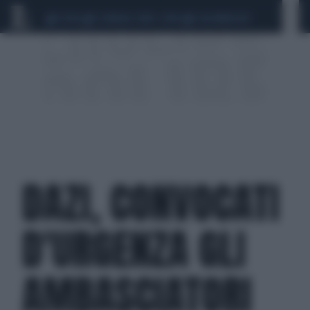
CEUTA
SCANDALO CONTE-COVID
CALCIOMERCATO
DAZI, CONVOCATI
D'URGENZA GLI
AMBASCIATORI