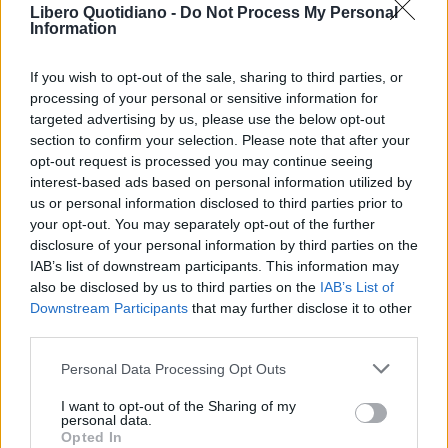
Libero Quotidiano -
Do Not Process My Personal
Information
If you wish to opt-out of the sale, sharing to third parties, or
processing of your personal or sensitive information for
targeted advertising by us, please use the below opt-out
section to confirm your selection. Please note that after your
opt-out request is processed you may continue seeing
interest-based ads based on personal information utilized by
us or personal information disclosed to third parties prior to
your opt-out. You may separately opt-out of the further
Seguici su Google Discover
disclosure of your personal information by third parties on the
IAB’s list of downstream participants. This information may
Segui Libero Quotidiano su Google Discover
also be disclosed by us to third parties on the
IAB’s List of
Scegli Libero Quotidiano come fonte preferita
Downstream Participants
that may further disclose it to other
third parties.
SEZIONI
Personal Data Processing Opt Outs
I want to opt-out of the Sharing of my
SPETTACOLI
personal data.
Opted In